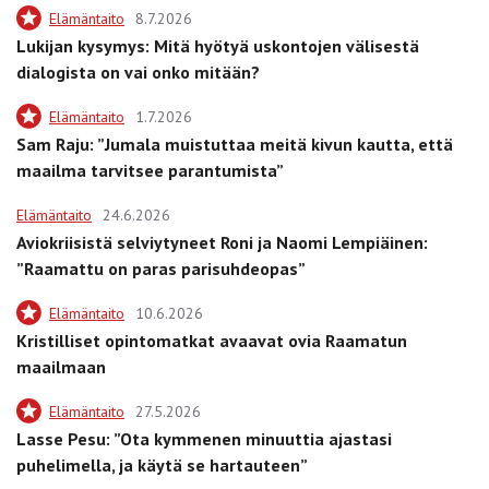
Elämäntaito
8.7.2026
Lukijan kysymys: Mitä hyötyä uskontojen välisestä
dialogista on vai onko mitään?
Elämäntaito
1.7.2026
Sam Raju: ”Jumala muistuttaa meitä kivun kautta, että
maailma tarvitsee parantumista”
Elämäntaito
24.6.2026
Aviokriisistä selviytyneet Roni ja Naomi Lempiäinen:
”Raamattu on paras parisuhdeopas”
Elämäntaito
10.6.2026
Kristilliset opintomatkat avaavat ovia Raamatun
maailmaan
Elämäntaito
27.5.2026
Lasse Pesu: ”Ota kymmenen minuuttia ajastasi
puhelimella, ja käytä se hartauteen”