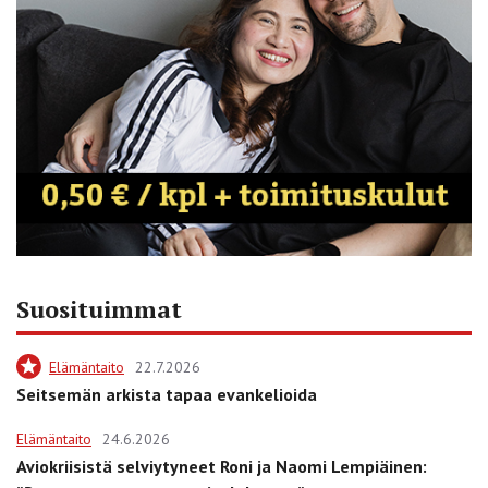
Suosituimmat
Elämäntaito
22.7.2026
Seitsemän arkista tapaa evankelioida
Elämäntaito
24.6.2026
Aviokriisistä selviytyneet Roni ja Naomi Lempiäinen: