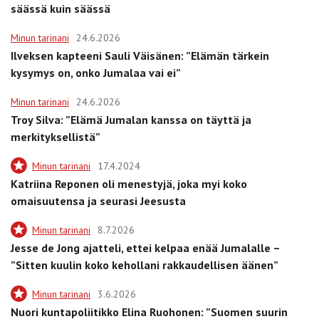
säässä kuin säässä
Minun tarinani
24.6.2026
Ilveksen kapteeni Sauli Väisänen: ”Elämän tärkein
kysymys on, onko Jumalaa vai ei”
Minun tarinani
24.6.2026
Troy Silva: ”Elämä Jumalan kanssa on täyttä ja
merkityksellistä”
Minun tarinani
17.4.2024
Katriina Reponen oli menestyjä, joka myi koko
omaisuutensa ja seurasi Jeesusta
Minun tarinani
8.7.2026
Jesse de Jong ajatteli, ettei kelpaa enää Jumalalle –
”Sitten kuulin koko kehollani rakkaudellisen äänen”
Minun tarinani
3.6.2026
Nuori kuntapoliitikko Elina Ruohonen: ”Suomen suurin