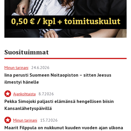
Suosituimmat
Minun tarinani
24.6.2026
Iina perusti Suomeen Noitaopiston – sitten Jeesus
ilmestyi hänelle
Ajankohtaista
8.7.2026
Pekka Simojoki paljasti elämänsä hengellisen biisin
Kansanlähetyspäivillä
Minun tarinani
15.7.2026
Maarit Filppula on nukkunut kuuden vuoden ajan ulkona