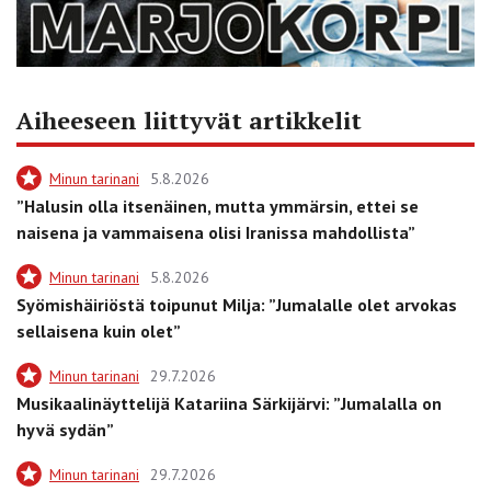
Aiheeseen liittyvät artikkelit
Minun tarinani
5.8.2026
”Halusin olla itsenäinen, mutta ymmärsin, ettei se
naisena ja vammaisena olisi Iranissa mahdollista”
Minun tarinani
5.8.2026
Syömishäiriöstä toipunut Milja: ”Jumalalle olet arvokas
sellaisena kuin olet”
Minun tarinani
29.7.2026
Musikaalinäyttelijä Katariina Särkijärvi: ”Jumalalla on
hyvä sydän”
Minun tarinani
29.7.2026