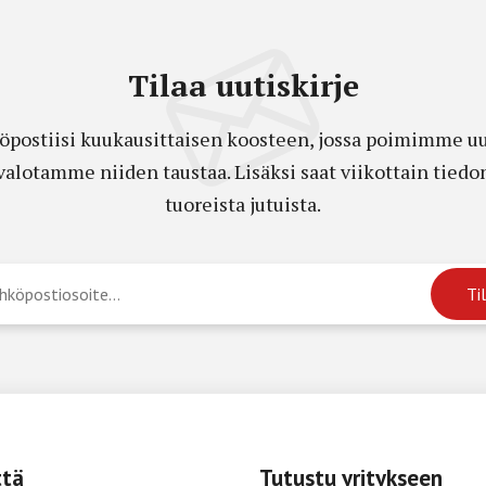
Tilaa uutiskirje
öpostiisi kuukausittaisen koosteen, jossa poimimme uut
a valotamme niiden taustaa. Lisäksi saat viikottain ti
tuoreista jutuista.
ttä
Tutustu yritykseen