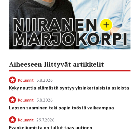
Aiheeseen liittyvät artikkelit
Kolumnit
5.8.2026
Kyky nauttia elämästä syntyy yksinkertaisista asioista
Kolumnit
5.8.2026
Lapsen saaminen teki papin työstä vaikeampaa
Kolumnit
29.7.2026
Evankeliumista on tullut taas uutinen