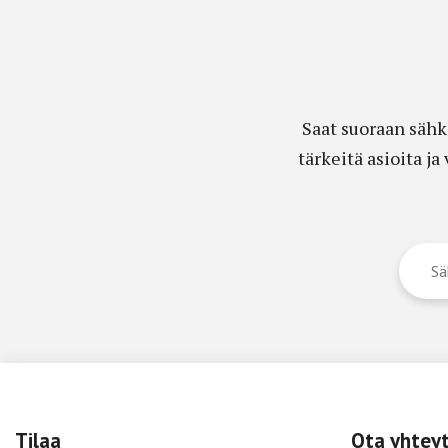
Saat suoraan sähk
tärkeitä asioita j
Tilaa
Ota yhtey