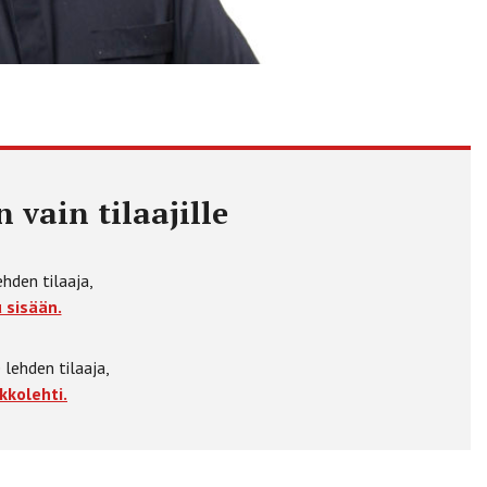
 vain tilaajille
ehden tilaaja,
 sisään.
 lehden tilaaja,
kkolehti.