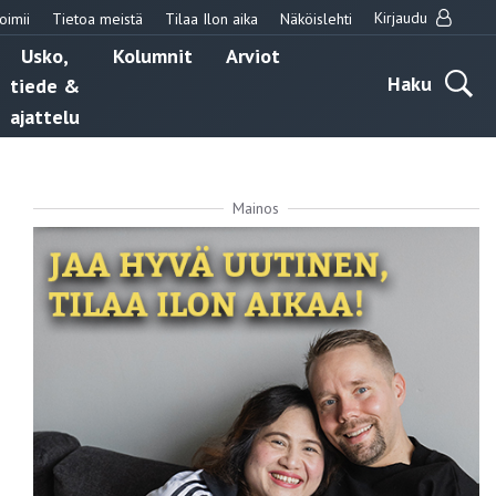
Kirjaudu
oimii
Tietoa meistä
Tilaa Ilon aika
Näköislehti
Usko,
Kolumnit
Arviot
Haku
tiede &
ajattelu
Mainos