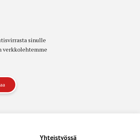
isvirrasta sinulle
edon verkkolehtemme
Yhteistyössä