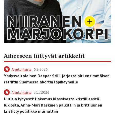
Aiheeseen liittyvät artikkelit
Ajankohtaista
5.8.2026
Yhdysvaltalainen Deeper Still -järjestö piti ensimmäisen
retriitin Suomessa abortin läpikäyneille
Ajankohtaista
31.7.2026
Uutisia lyhyesti: Hakemus klassisesta kristillisestä
lukiosta, Anna-Mari Kaskinen palkittiin ja brittiläinen
kristitty poliitikko murhattiin