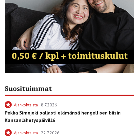
Suosituimmat
Ajankohtaista
8.7.2026
Pekka Simojoki paljasti elämänsä hengellisen biisin
Kansanlähetyspäivillä
Ajankohtaista
22.7.2026