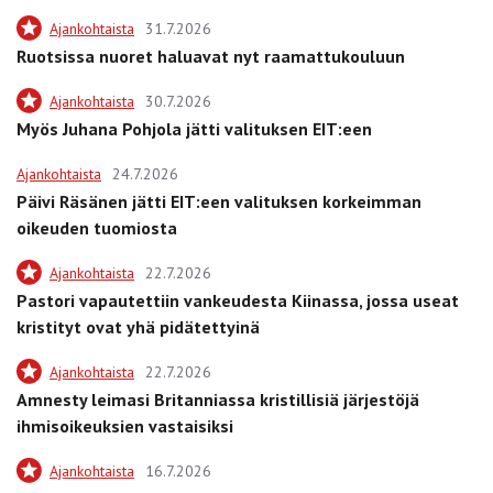
Ajankohtaista
31.7.2026
Ruotsissa nuoret haluavat nyt raamattukouluun
Ajankohtaista
30.7.2026
Myös Juhana Pohjola jätti valituksen EIT:een
Ajankohtaista
24.7.2026
Päivi Räsänen jätti EIT:een valituksen korkeimman
oikeuden tuomiosta
Ajankohtaista
22.7.2026
Pastori vapautettiin vankeudesta Kiinassa, jossa useat
kristityt ovat yhä pidätettyinä
Ajankohtaista
22.7.2026
Amnesty leimasi Britanniassa kristillisiä järjestöjä
ihmisoikeuksien vastaisiksi
Ajankohtaista
16.7.2026