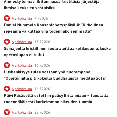
Amnesty leimasi Britanniassa kristillisiä järjestöjä
ihmisoikeuksien vastaisiksi
Ajankohtaista
4.7.2026
Daniel Nummela Kansanlähetyspäivillä: ”Kirkollinen
repeämä vaikuttaa yhä todennäköisemmältä”
Ajankohtaista
13.7.2026
Seinäjoella kristillinen koulu aloittaa kotikouluna, koska
opetuslupaa ei tullut
Ajankohtaista
13.7.2026
Uushenkisyys tulee vastaan yhä nuorempana –
”Oppitunnilla piti kokeilla buddhalaista meditaatiota”
Ajankohtaista
16.7.2026
Päivi Räsäseltä estettiin pääsy Britanniaan – taustalla
todennäköisesti korkeimman oikeuden tuomio
Ajankohtaista
22.7.2026