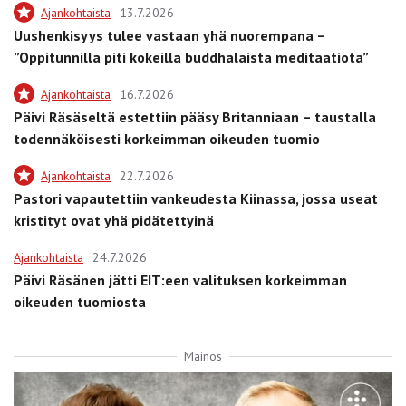
Ajankohtaista
13.7.2026
Uushenkisyys tulee vastaan yhä nuorempana –
”Oppitunnilla piti kokeilla buddhalaista meditaatiota”
Ajankohtaista
16.7.2026
Päivi Räsäseltä estettiin pääsy Britanniaan – taustalla
todennäköisesti korkeimman oikeuden tuomio
Ajankohtaista
22.7.2026
Pastori vapautettiin vankeudesta Kiinassa, jossa useat
kristityt ovat yhä pidätettyinä
Ajankohtaista
24.7.2026
Päivi Räsänen jätti EIT:een valituksen korkeimman
oikeuden tuomiosta
Mainos