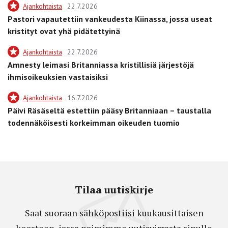
Ajankohtaista
22.7.2026
Pastori vapautettiin vankeudesta Kiinassa, jossa useat
kristityt ovat yhä pidätettyinä
Ajankohtaista
22.7.2026
Amnesty leimasi Britanniassa kristillisiä järjestöjä
ihmisoikeuksien vastaisiksi
Ajankohtaista
16.7.2026
Päivi Räsäseltä estettiin pääsy Britanniaan – taustalla
todennäköisesti korkeimman oikeuden tuomio
Tilaa uutiskirje
Saat suoraan sähköpostiisi kuukausittaisen
koosteen, jossa poimimme uutisvirrasta sinulle