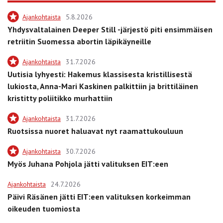
Ajankohtaista
5.8.2026
Yhdysvaltalainen Deeper Still -järjestö piti ensimmäisen
retriitin Suomessa abortin läpikäyneille
Ajankohtaista
31.7.2026
Uutisia lyhyesti: Hakemus klassisesta kristillisestä
lukiosta, Anna-Mari Kaskinen palkittiin ja brittiläinen
kristitty poliitikko murhattiin
Ajankohtaista
31.7.2026
Ruotsissa nuoret haluavat nyt raamattukouluun
Ajankohtaista
30.7.2026
Myös Juhana Pohjola jätti valituksen EIT:een
Ajankohtaista
24.7.2026
Päivi Räsänen jätti EIT:een valituksen korkeimman
oikeuden tuomiosta