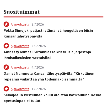
Suosituimmat
Ajankohtaista
8.7.2026
Pekka Simojoki paljasti elämänsä hengellisen biisin
Kansanlähetyspäivillä
Ajankohtaista
22.7.2026
Amnesty leimasi Britanniassa kristillisiä järjestöjä
ihmisoikeuksien vastaisiksi
Ajankohtaista
4.7.2026
Daniel Nummela Kansanlähetyspäivillä: ”Kirkollinen
repeämä vaikuttaa yhä todennäköisemmältä”
Ajankohtaista
13.7.2026
Seinäjoella kristillinen koulu aloittaa kotikouluna, koska
opetuslupaa ei tullut