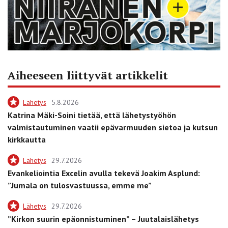
Aiheeseen liittyvät artikkelit
Lähetys
5.8.2026
Katrina Mäki-Soini tietää, että lähetystyöhön
valmistautuminen vaatii epävarmuuden sietoa ja kutsun
kirkkautta
Lähetys
29.7.2026
Evankeliointia Excelin avulla tekevä Joakim Asplund:
”Jumala on tulosvastuussa, emme me”
Lähetys
29.7.2026
”Kirkon suurin epäonnistuminen” – Juutalaislähetys