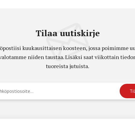
Tilaa uutiskirje
öpostiisi kuukausittaisen koosteen, jossa poimimme uut
a valotamme niiden taustaa. Lisäksi saat viikottain ti
tuoreista jutuista.