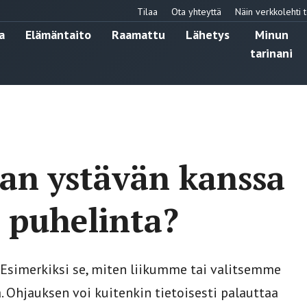
Tilaa
Ota yhteyttä
Näin verkkolehti t
a
Elämäntaito
Raamattu
Lähetys
Minun
tarinani
aan ystävän kanssa
 puhelinta?
Esimerkiksi se, miten liikumme tai valitsemme
 Ohjauksen voi kuitenkin tietoisesti palauttaa