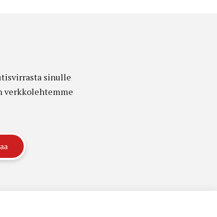
isvirrasta sinulle
edon verkkolehtemme