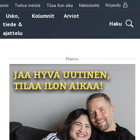
Kirjaudu
oimii
Tietoa meistä
Tilaa Ilon aika
Näköislehti
Usko,
Kolumnit
Arviot
Haku
tiede &
ajattelu
Mainos