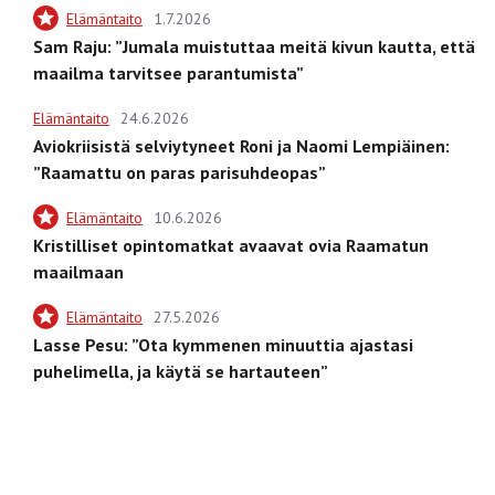
Elämäntaito
1.7.2026
Sam Raju: ”Jumala muistuttaa meitä kivun kautta, että
maailma tarvitsee parantumista”
Elämäntaito
24.6.2026
Aviokriisistä selviytyneet Roni ja Naomi Lempiäinen:
”Raamattu on paras parisuhdeopas”
Elämäntaito
10.6.2026
Kristilliset opintomatkat avaavat ovia Raamatun
maailmaan
Elämäntaito
27.5.2026
Lasse Pesu: ”Ota kymmenen minuuttia ajastasi
puhelimella, ja käytä se hartauteen”