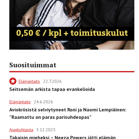
Suosituimmat
Elämäntaito
22.7.2026
Seitsemän arkista tapaa evankelioida
Elämäntaito
24.6.2026
Aviokriisistä selviytyneet Roni ja Naomi Lempiäinen:
”Raamattu on paras parisuhdeopas”
Ajankohtaista
3.12.2025
Takaisin mieheksi – Neeza Powers jätti elämän