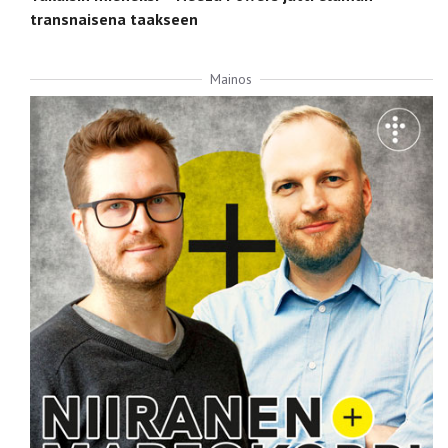
transnaisena taakseen
Mainos