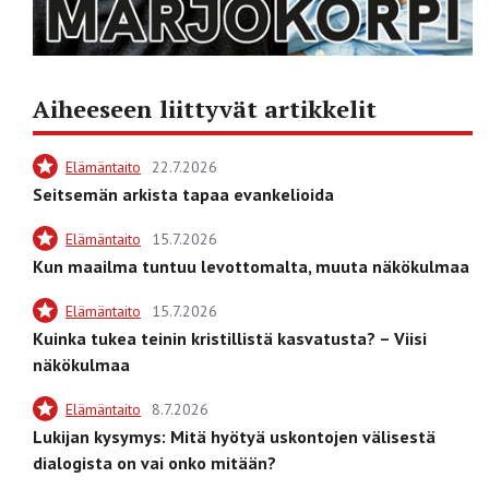
Aiheeseen liittyvät artikkelit
Elämäntaito
22.7.2026
Seitsemän arkista tapaa evankelioida
Elämäntaito
15.7.2026
Kun maailma tuntuu levottomalta, muuta näkökulmaa
Elämäntaito
15.7.2026
Kuinka tukea teinin kristillistä kasvatusta? – Viisi
näkökulmaa
Elämäntaito
8.7.2026
Lukijan kysymys: Mitä hyötyä uskontojen välisestä
dialogista on vai onko mitään?