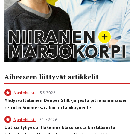
Aiheeseen liittyvät artikkelit
Ajankohtaista
5.8.2026
Yhdysvaltalainen Deeper Still -järjestö piti ensimmäisen
retriitin Suomessa abortin läpikäyneille
Ajankohtaista
31.7.2026
Uutisia lyhyesti: Hakemus klassisesta kristillisestä