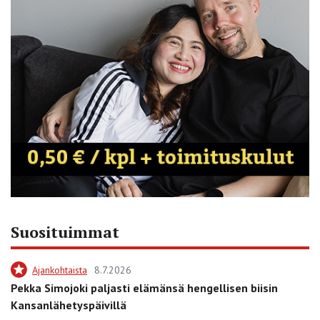
Suosituimmat
Ajankohtaista
8.7.2026
Pekka Simojoki paljasti elämänsä hengellisen biisin
Kansanlähetyspäivillä