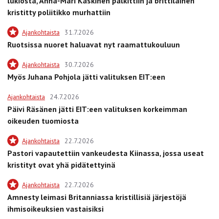
lukiosta, Anna-Mari Kaskinen palkittiin ja brittiläinen
kristitty poliitikko murhattiin
Ajankohtaista
31.7.2026
Ruotsissa nuoret haluavat nyt raamattukouluun
Ajankohtaista
30.7.2026
Myös Juhana Pohjola jätti valituksen EIT:een
Ajankohtaista
24.7.2026
Päivi Räsänen jätti EIT:een valituksen korkeimman
oikeuden tuomiosta
Ajankohtaista
22.7.2026
Pastori vapautettiin vankeudesta Kiinassa, jossa useat
kristityt ovat yhä pidätettyinä
Ajankohtaista
22.7.2026
Amnesty leimasi Britanniassa kristillisiä järjestöjä
ihmisoikeuksien vastaisiksi