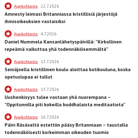
Ajankohtaista
22.7.2026
Amnesty leimasi Britanniassa kristillisiä järjestöjä
ihmisoikeuksien vastaisiksi
Ajankohtaista
4.7.2026
Daniel Nummela Kansanlähetyspäivillä: ”Kirkollinen
repeämä vaikuttaa yhä todennäköisemmältä”
Ajankohtaista
13.7.2026
Seinäjoella kristillinen koulu aloittaa kotikouluna, koska
opetuslupaa ei tullut
Ajankohtaista
13.7.2026
Uushenkisyys tulee vastaan yhä nuorempana –
”Oppitunnilla piti kokeilla buddhalaista meditaatiota”
Ajankohtaista
16.7.2026
Päivi Räsäseltä estettiin pääsy Britanniaan – taustalla
todennäköisesti korkeimman oikeuden tuomio