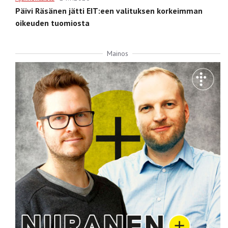
Päivi Räsänen jätti EIT:een valituksen korkeimman
oikeuden tuomiosta
Mainos