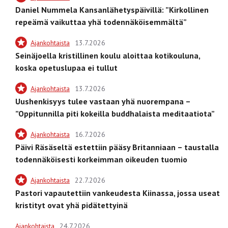
Daniel Nummela Kansanlähetyspäivillä: ”Kirkollinen
repeämä vaikuttaa yhä todennäköisemmältä”
Ajankohtaista
13.7.2026
Seinäjoella kristillinen koulu aloittaa kotikouluna,
koska opetuslupaa ei tullut
Ajankohtaista
13.7.2026
Uushenkisyys tulee vastaan yhä nuorempana –
”Oppitunnilla piti kokeilla buddhalaista meditaatiota”
Ajankohtaista
16.7.2026
Päivi Räsäseltä estettiin pääsy Britanniaan – taustalla
todennäköisesti korkeimman oikeuden tuomio
Ajankohtaista
22.7.2026
Pastori vapautettiin vankeudesta Kiinassa, jossa useat
kristityt ovat yhä pidätettyinä
Ajankohtaista
24.7.2026