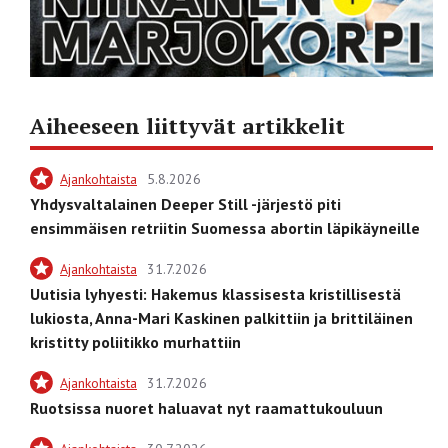
Aiheeseen liittyvät artikkelit
Ajankohtaista
5.8.2026
Yhdysvaltalainen Deeper Still -järjestö piti
ensimmäisen retriitin Suomessa abortin läpikäyneille
Ajankohtaista
31.7.2026
Uutisia lyhyesti: Hakemus klassisesta kristillisestä
lukiosta, Anna-Mari Kaskinen palkittiin ja brittiläinen
kristitty poliitikko murhattiin
Ajankohtaista
31.7.2026
Ruotsissa nuoret haluavat nyt raamattukouluun