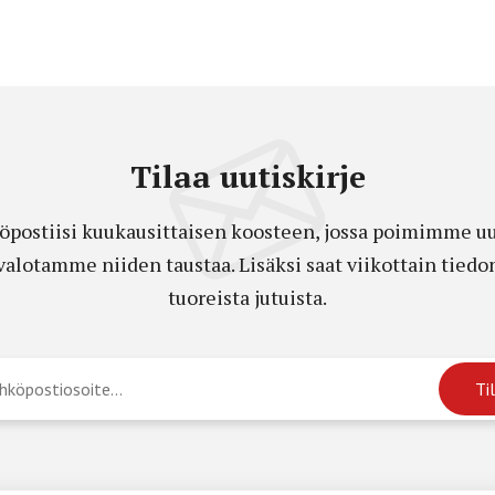
Tilaa uutiskirje
öpostiisi kuukausittaisen koosteen, jossa poimimme uut
a valotamme niiden taustaa. Lisäksi saat viikottain ti
tuoreista jutuista.