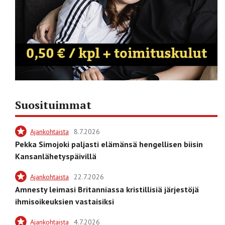
Suosituimmat
Ajankohtaista
8.7.2026
Pekka Simojoki paljasti elämänsä hengellisen biisin
Kansanlähetyspäivillä
Ajankohtaista
22.7.2026
Amnesty leimasi Britanniassa kristillisiä järjestöjä
ihmisoikeuksien vastaisiksi
Ajankohtaista
4.7.2026