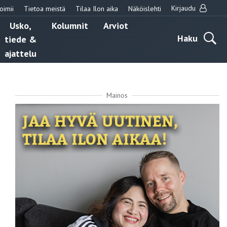
Kirjaudu
oimii
Tietoa meistä
Tilaa Ilon aika
Näköislehti
Usko,
Kolumnit
Arviot
Haku
tiede &
ajattelu
Mainos