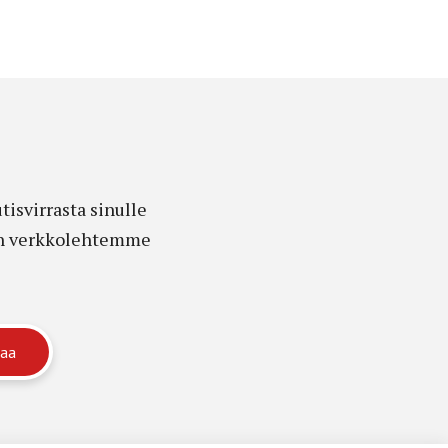
isvirrasta sinulle
edon verkkolehtemme