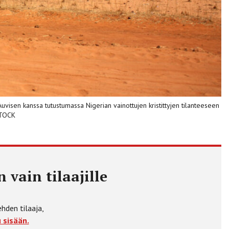
visen kanssa tutustumassa Nigerian vainottujen kristittyjen tilanteeseen
ISTOCK
 vain tilaajille
ehden tilaaja,
 sisään.