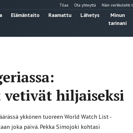
Tilaa
Ota yhteyttä
Näin verkkolehti t
a
Elämäntaito
Raamattu
Lähetys
Minun
tarinani
eriassa:
 vetivät hiljaiseksi
määrässä ykkönen tuoreen World Watch List -
taan joka päivä. Pekka Simojoki kohtasi