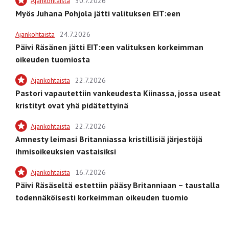
Ajankohtaista
30.7.2026
Myös Juhana Pohjola jätti valituksen EIT:een
Ajankohtaista
24.7.2026
Päivi Räsänen jätti EIT:een valituksen korkeimman
oikeuden tuomiosta
Ajankohtaista
22.7.2026
Pastori vapautettiin vankeudesta Kiinassa, jossa useat
kristityt ovat yhä pidätettyinä
Ajankohtaista
22.7.2026
Amnesty leimasi Britanniassa kristillisiä järjestöjä
ihmisoikeuksien vastaisiksi
Ajankohtaista
16.7.2026
Päivi Räsäseltä estettiin pääsy Britanniaan – taustalla
todennäköisesti korkeimman oikeuden tuomio