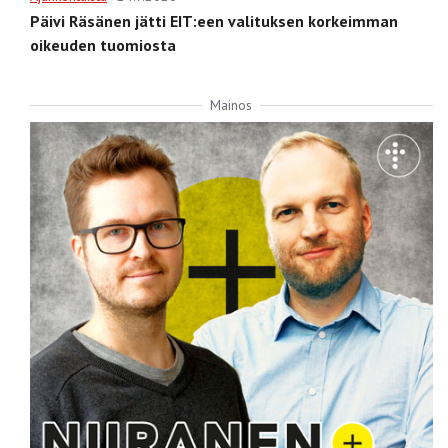
Päivi Räsänen jätti EIT:een valituksen korkeimman
oikeuden tuomiosta
Mainos