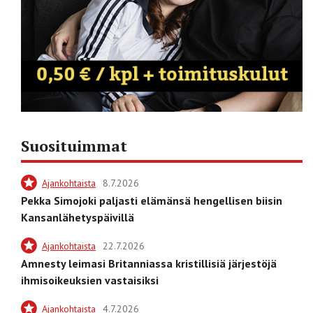
Suosituimmat
Ajankohtaista
8.7.2026
Pekka Simojoki paljasti elämänsä hengellisen biisin
Kansanlähetyspäivillä
Ajankohtaista
22.7.2026
Amnesty leimasi Britanniassa kristillisiä järjestöjä
ihmisoikeuksien vastaisiksi
Ajankohtaista
4.7.2026