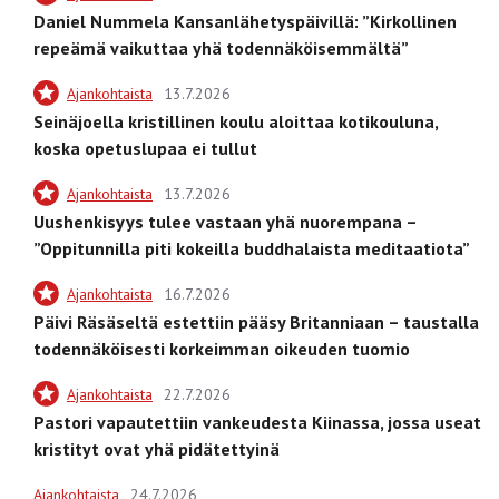
Daniel Nummela Kansanlähetyspäivillä: ”Kirkollinen
repeämä vaikuttaa yhä todennäköisemmältä”
Ajankohtaista
13.7.2026
Seinäjoella kristillinen koulu aloittaa kotikouluna,
koska opetuslupaa ei tullut
Ajankohtaista
13.7.2026
Uushenkisyys tulee vastaan yhä nuorempana –
”Oppitunnilla piti kokeilla buddhalaista meditaatiota”
Ajankohtaista
16.7.2026
Päivi Räsäseltä estettiin pääsy Britanniaan – taustalla
todennäköisesti korkeimman oikeuden tuomio
Ajankohtaista
22.7.2026
Pastori vapautettiin vankeudesta Kiinassa, jossa useat
kristityt ovat yhä pidätettyinä
Ajankohtaista
24.7.2026