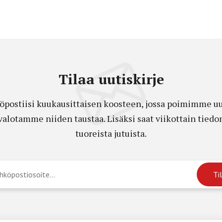
Tilaa uutiskirje
öpostiisi kuukausittaisen koosteen, jossa poimimme uut
a valotamme niiden taustaa. Lisäksi saat viikottain ti
tuoreista jutuista.