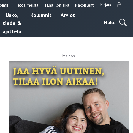
Kirjaudu
oimii
Tietoa meistä
Tilaa Ilon aika
Näköislehti
Usko,
Kolumnit
Arviot
Haku
tiede &
ajattelu
Mainos