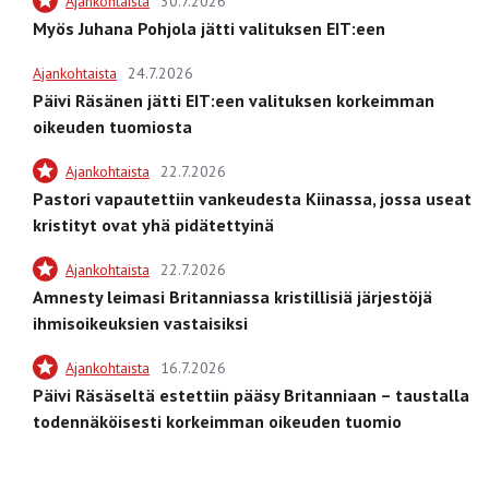
Ajankohtaista
30.7.2026
Myös Juhana Pohjola jätti valituksen EIT:een
Ajankohtaista
24.7.2026
Päivi Räsänen jätti EIT:een valituksen korkeimman
oikeuden tuomiosta
Ajankohtaista
22.7.2026
Pastori vapautettiin vankeudesta Kiinassa, jossa useat
kristityt ovat yhä pidätettyinä
Ajankohtaista
22.7.2026
Amnesty leimasi Britanniassa kristillisiä järjestöjä
ihmisoikeuksien vastaisiksi
Ajankohtaista
16.7.2026
Päivi Räsäseltä estettiin pääsy Britanniaan – taustalla
todennäköisesti korkeimman oikeuden tuomio