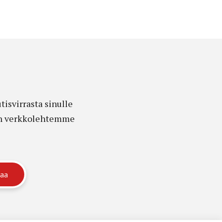
isvirrasta sinulle
edon verkkolehtemme