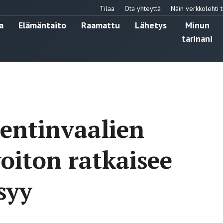
Tilaa
Ota yhteyttä
Näin verkkolehti t
a
Elämäntaito
Raamattu
Lähetys
Minun
tarinani
entinvaalien
voiton ratkaisee
syy