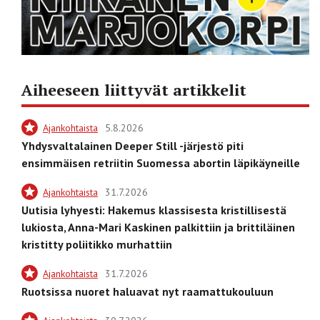
Aiheeseen liittyvät artikkelit
Ajankohtaista
5.8.2026
Yhdysvaltalainen Deeper Still -järjestö piti
ensimmäisen retriitin Suomessa abortin läpikäyneille
Ajankohtaista
31.7.2026
Uutisia lyhyesti: Hakemus klassisesta kristillisestä
lukiosta, Anna-Mari Kaskinen palkittiin ja brittiläinen
kristitty poliitikko murhattiin
Ajankohtaista
31.7.2026
Ruotsissa nuoret haluavat nyt raamattukouluun