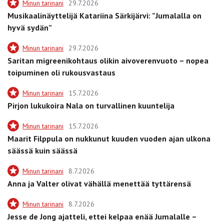
Minun tarinani
29.7.2026
Musikaalinäyttelijä Katariina Särkijärvi: ”Jumalalla on
hyvä sydän”
Minun tarinani
29.7.2026
Saritan migreenikohtaus olikin aivoverenvuoto – nopea
toipuminen oli rukousvastaus
Minun tarinani
15.7.2026
Pirjon lukukoira Nala on turvallinen kuuntelija
Minun tarinani
15.7.2026
Maarit Filppula on nukkunut kuuden vuoden ajan ulkona
säässä kuin säässä
Minun tarinani
8.7.2026
Anna ja Valter olivat vähällä menettää tyttärensä
Minun tarinani
8.7.2026
Jesse de Jong ajatteli, ettei kelpaa enää Jumalalle –