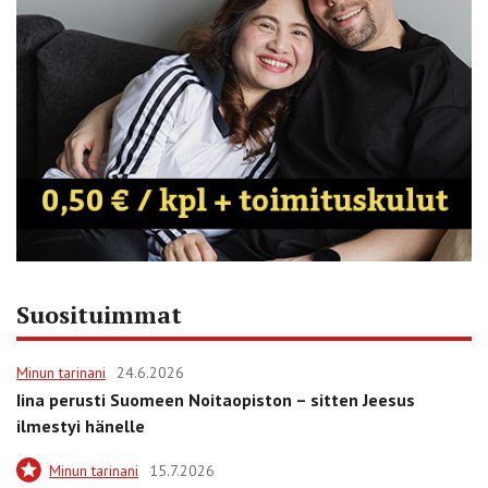
Suosituimmat
Minun tarinani
24.6.2026
Iina perusti Suomeen Noitaopiston – sitten Jeesus
ilmestyi hänelle
Minun tarinani
15.7.2026