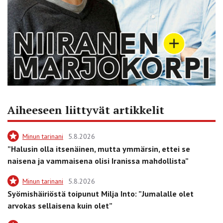
Aiheeseen liittyvät artikkelit
Minun tarinani
5.8.2026
”Halusin olla itsenäinen, mutta ymmärsin, ettei se
naisena ja vammaisena olisi Iranissa mahdollista”
Minun tarinani
5.8.2026
Syömishäiriöstä toipunut Milja Into: ”Jumalalle olet
arvokas sellaisena kuin olet”