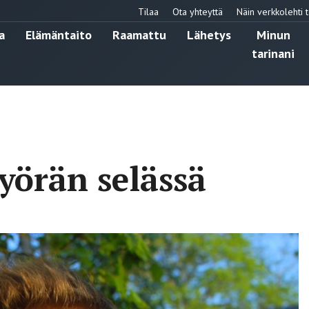
Tilaa
Ota yhteyttä
Näin verkkolehti t
a
Elämäntaito
Raamattu
Lähetys
Minun
tarinani
pyörän selässä