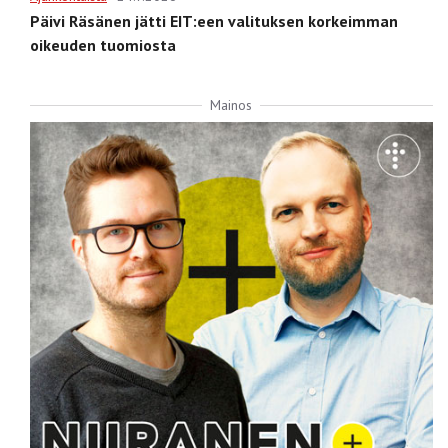
Päivi Räsänen jätti EIT:een valituksen korkeimman
oikeuden tuomiosta
Mainos