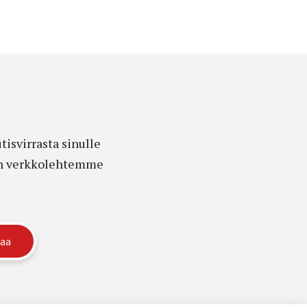
isvirrasta sinulle
edon verkkolehtemme