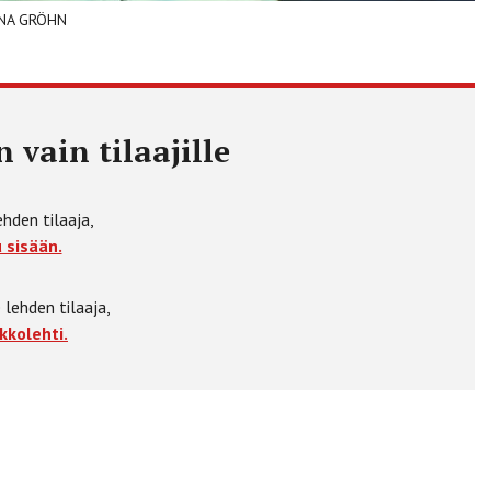
IINA GRÖHN
 vain tilaajille
ehden tilaaja,
 sisään.
 lehden tilaaja,
kkolehti.