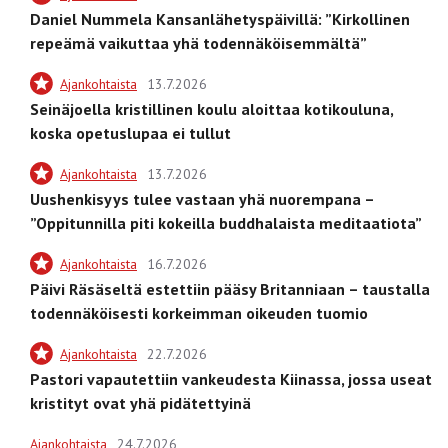
Daniel Nummela Kansanlähetyspäivillä: ”Kirkollinen
repeämä vaikuttaa yhä todennäköisemmältä”
Ajankohtaista
13.7.2026
Seinäjoella kristillinen koulu aloittaa kotikouluna,
koska opetuslupaa ei tullut
Ajankohtaista
13.7.2026
Uushenkisyys tulee vastaan yhä nuorempana –
”Oppitunnilla piti kokeilla buddhalaista meditaatiota”
Ajankohtaista
16.7.2026
Päivi Räsäseltä estettiin pääsy Britanniaan – taustalla
todennäköisesti korkeimman oikeuden tuomio
Ajankohtaista
22.7.2026
Pastori vapautettiin vankeudesta Kiinassa, jossa useat
kristityt ovat yhä pidätettyinä
Ajankohtaista
24.7.2026