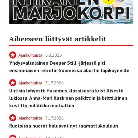
Aiheeseen liittyvät artikkelit
Ajankohtaista
5.8.2026
Yhdysvaltalainen Deeper Still -järjestö piti
ensimmäisen retriitin Suomessa abortin läpikäyneille
Ajankohtaista
31.7.2026
Uutisia lyhyesti: Hakemus klassisesta kristillisestä
lukiosta, Anna-Mari Kaskinen palkittiin ja brittiläinen
kristitty poliitikko murhattiin
Ajankohtaista
31.7.2026
Ruotsissa nuoret haluavat nyt raamattukouluun