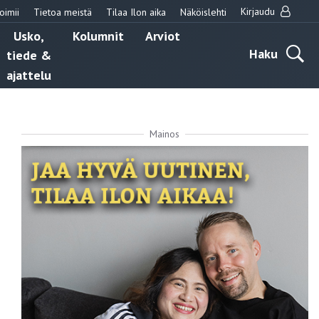
Kirjaudu
oimii
Tietoa meistä
Tilaa Ilon aika
Näköislehti
Usko,
Kolumnit
Arviot
Haku
tiede &
ajattelu
Mainos