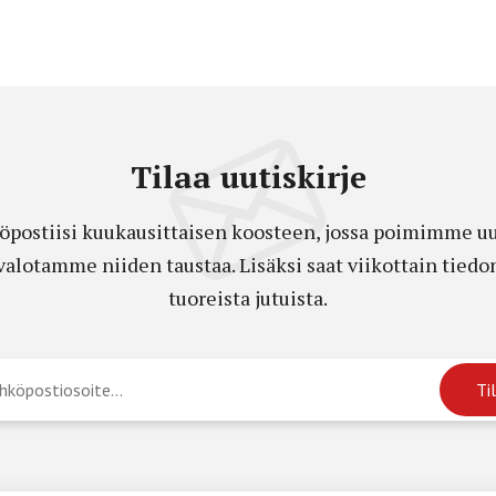
Tilaa uutiskirje
öpostiisi kuukausittaisen koosteen, jossa poimimme uut
a valotamme niiden taustaa. Lisäksi saat viikottain ti
tuoreista jutuista.