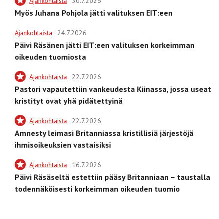
Ajankohtaista
30.7.2026
Myös Juhana Pohjola jätti valituksen EIT:een
Ajankohtaista
24.7.2026
Päivi Räsänen jätti EIT:een valituksen korkeimman
oikeuden tuomiosta
Ajankohtaista
22.7.2026
Pastori vapautettiin vankeudesta Kiinassa, jossa useat
kristityt ovat yhä pidätettyinä
Ajankohtaista
22.7.2026
Amnesty leimasi Britanniassa kristillisiä järjestöjä
ihmisoikeuksien vastaisiksi
Ajankohtaista
16.7.2026
Päivi Räsäseltä estettiin pääsy Britanniaan – taustalla
todennäköisesti korkeimman oikeuden tuomio