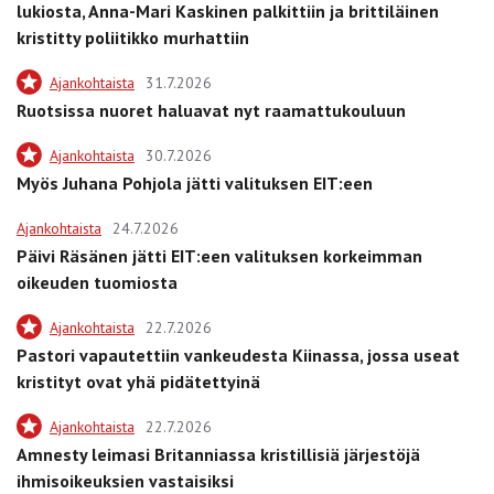
lukiosta, Anna-Mari Kaskinen palkittiin ja brittiläinen
kristitty poliitikko murhattiin
Ajankohtaista
31.7.2026
Ruotsissa nuoret haluavat nyt raamattukouluun
Ajankohtaista
30.7.2026
Myös Juhana Pohjola jätti valituksen EIT:een
Ajankohtaista
24.7.2026
Päivi Räsänen jätti EIT:een valituksen korkeimman
oikeuden tuomiosta
Ajankohtaista
22.7.2026
Pastori vapautettiin vankeudesta Kiinassa, jossa useat
kristityt ovat yhä pidätettyinä
Ajankohtaista
22.7.2026
Amnesty leimasi Britanniassa kristillisiä järjestöjä
ihmisoikeuksien vastaisiksi