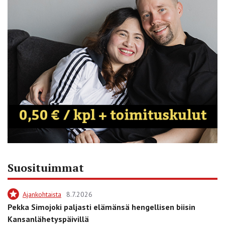
Suosituimmat
Ajankohtaista
8.7.2026
Pekka Simojoki paljasti elämänsä hengellisen biisin
Kansanlähetyspäivillä