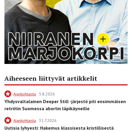
Aiheeseen liittyvät artikkelit
Ajankohtaista
5.8.2026
Yhdysvaltalainen Deeper Still -järjestö piti ensimmäisen
retriitin Suomessa abortin läpikäyneille
Ajankohtaista
31.7.2026
Uutisia lyhyesti: Hakemus klassisesta kristillisestä