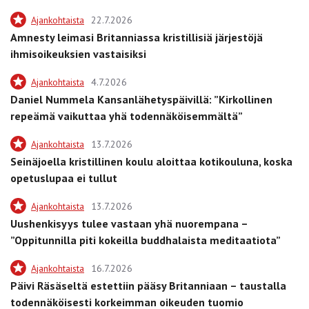
Ajankohtaista
22.7.2026
Amnesty leimasi Britanniassa kristillisiä järjestöjä
ihmisoikeuksien vastaisiksi
Ajankohtaista
4.7.2026
Daniel Nummela Kansanlähetyspäivillä: ”Kirkollinen
repeämä vaikuttaa yhä todennäköisemmältä”
Ajankohtaista
13.7.2026
Seinäjoella kristillinen koulu aloittaa kotikouluna, koska
opetuslupaa ei tullut
Ajankohtaista
13.7.2026
Uushenkisyys tulee vastaan yhä nuorempana –
”Oppitunnilla piti kokeilla buddhalaista meditaatiota”
Ajankohtaista
16.7.2026
Päivi Räsäseltä estettiin pääsy Britanniaan – taustalla
todennäköisesti korkeimman oikeuden tuomio