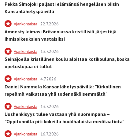
Pekka Simojoki paljasti elämänsä hengellisen biisin
Kansanlähetyspäivillä
Ajankohtaista
22.7.2026
Amnesty leimasi Britanniassa kristillisiä järjestöjä
ihmisoikeuksien vastaisiksi
Ajankohtaista
13.7.2026
Seinäjoella kristillinen koulu aloittaa kotikouluna, koska
opetuslupaa ei tullut
Ajankohtaista
4.7.2026
Daniel Nummela Kansanlähetyspäivillä: ”Kirkollinen
repeämä vaikuttaa yhä todennäköisemmältä”
Ajankohtaista
13.7.2026
Uushenkisyys tulee vastaan yhä nuorempana –
”Oppitunnilla piti kokeilla buddhalaista meditaatiota”
Ajankohtaista
16.7.2026