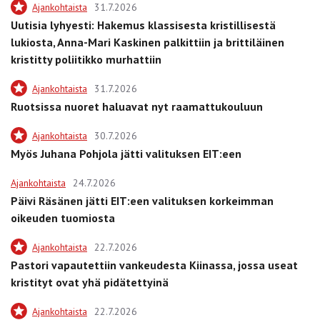
Ajankohtaista
31.7.2026
Uutisia lyhyesti: Hakemus klassisesta kristillisestä
lukiosta, Anna-Mari Kaskinen palkittiin ja brittiläinen
kristitty poliitikko murhattiin
Ajankohtaista
31.7.2026
Ruotsissa nuoret haluavat nyt raamattukouluun
Ajankohtaista
30.7.2026
Myös Juhana Pohjola jätti valituksen EIT:een
Ajankohtaista
24.7.2026
Päivi Räsänen jätti EIT:een valituksen korkeimman
oikeuden tuomiosta
Ajankohtaista
22.7.2026
Pastori vapautettiin vankeudesta Kiinassa, jossa useat
kristityt ovat yhä pidätettyinä
Ajankohtaista
22.7.2026