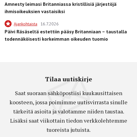
Amnesty leimasi Britanniassa kristillisiä järjestöjä
ihmisoikeuksien vastaisiksi
Ajankohtaista
16.7.2026
Päivi Räsäseltä estettiin pääsy Britanniaan – taustalla
todennäköisesti korkeimman oikeuden tuomio
Tilaa uutiskirje
Saat suoraan sähköpostiisi kuukausittaisen
koosteen, jossa poimimme uutisvirrasta sinulle
tärkeitä asioita ja valotamme niiden taustaa.
Lisäksi saat viikottain tiedon verkkolehtemme
tuoreista jutuista.