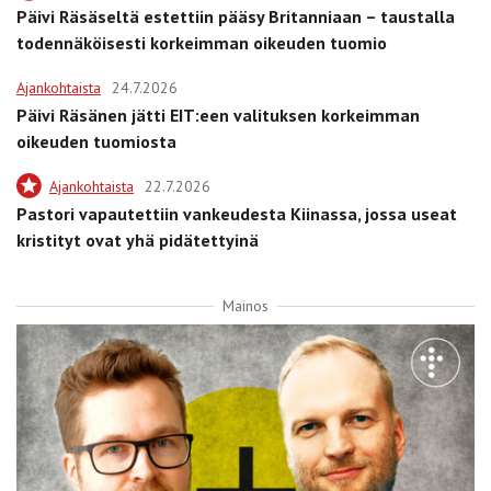
Päivi Räsäseltä estettiin pääsy Britanniaan – taustalla
todennäköisesti korkeimman oikeuden tuomio
Ajankohtaista
24.7.2026
Päivi Räsänen jätti EIT:een valituksen korkeimman
oikeuden tuomiosta
Ajankohtaista
22.7.2026
Pastori vapautettiin vankeudesta Kiinassa, jossa useat
kristityt ovat yhä pidätettyinä
Mainos