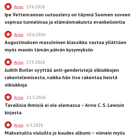
Arvio
17.6.2026
Ipe Vettenrannan uutuuslevy on täynnä Suomen suveen
sopivaa tunnelmaa ja elämänmakuista evankeliointia
Arvio
10.6.2026
Augustinuksen massiivinen klassikko vastaa yllättäen
myös moniin tämän päivän kysymyksiin
Arvio
27.5.2026
Judith Butler syyttää anti-genderistejä olkiukkojen
rakentelemisesta, vaikka hän itse rakentaa heistä
olkiukkoja
Arvio
21.5.2026
Tavallisia ihmisiä ei ole olemassa – Arvio C. S. Lewisin
kirjasta
Arvio
6.5.2026
Maksetuilta viuluilta jo kuudes albumi – viimein myös