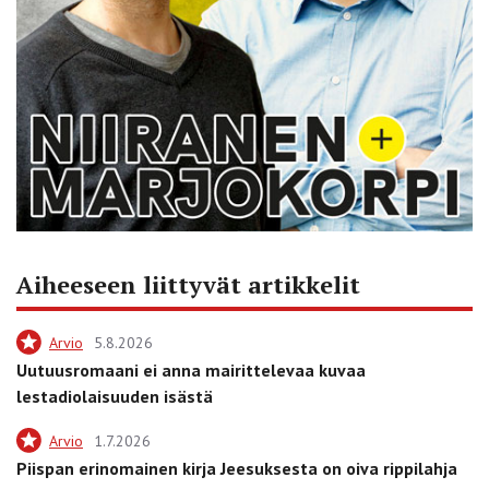
Aiheeseen liittyvät artikkelit
Arvio
5.8.2026
Uutuusromaani ei anna mairittelevaa kuvaa
lestadiolaisuuden isästä
Arvio
1.7.2026
Piispan erinomainen kirja Jeesuksesta on oiva rippilahja