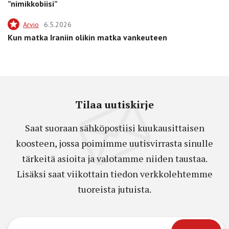
”nimikkobiisi”
Arvio
6.5.2026
Kun matka Iraniin olikin matka vankeuteen
Tilaa uutiskirje
Saat suoraan sähköpostiisi kuukausittaisen
koosteen, jossa poimimme uutisvirrasta sinulle
tärkeitä asioita ja valotamme niiden taustaa.
Lisäksi saat viikottain tiedon verkkolehtemme
tuoreista jutuista.