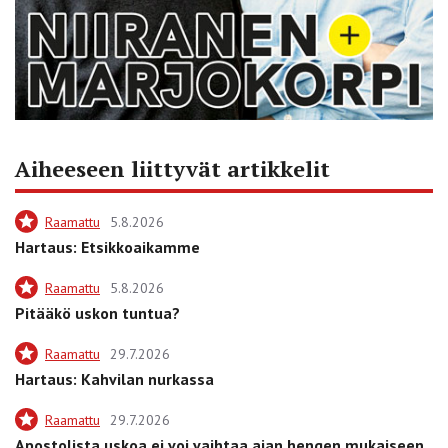
Aiheeseen liittyvät artikkelit
Raamattu
5.8.2026
Hartaus: Etsikkoaikamme
Raamattu
5.8.2026
Pitääkö uskon tuntua?
Raamattu
29.7.2026
Hartaus: Kahvilan nurkassa
Raamattu
29.7.2026
Apostolista uskoa ei voi vaihtaa ajan hengen mukaiseen