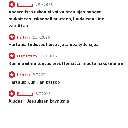
Raamattu
29.7.2026
Apostolista uskoa ei voi vaihtaa ajan hengen
mukaiseen uskonnollisuuteen, Juudaksen kirje
varoittaa
Hartaus
15.7.2026
Hartaus: Todisteet eivät jätä epäilylle sijaa
Elämäntaito
15.7.2026
Kun maailma tuntuu levottomalta, muuta näkökulmaa
Hartaus
8.7.2026
Hartaus: Kun Hän katsoo
Raamattu
8.7.2026
Juudas – Jeesuksen kavaltaja