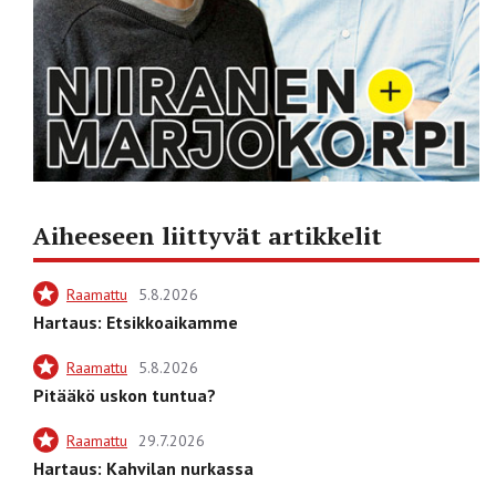
Aiheeseen liittyvät artikkelit
Raamattu
5.8.2026
Hartaus: Etsikkoaikamme
Raamattu
5.8.2026
Pitääkö uskon tuntua?
Raamattu
29.7.2026
Hartaus: Kahvilan nurkassa