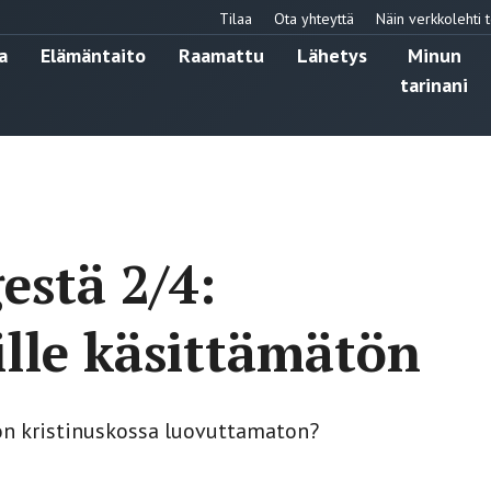
Tilaa
Ota yhteyttä
Näin verkkolehti t
a
Elämäntaito
Raamattu
Lähetys
Minun
tarinani
estä 2/4:
lle käsittämätön
on kristinuskossa luovuttamaton?