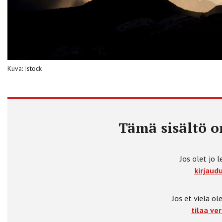
Kuva: Istock
Tämä sisältö on
Jos olet jo l
kirjaudu
Jos et vielä ole
tilaa ver