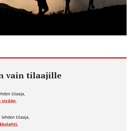
 vain tilaajille
ehden tilaaja,
 sisään.
 lehden tilaaja,
kkolehti.