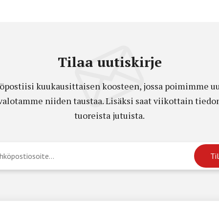
Tilaa uutiskirje
öpostiisi kuukausittaisen koosteen, jossa poimimme uut
a valotamme niiden taustaa. Lisäksi saat viikottain ti
tuoreista jutuista.