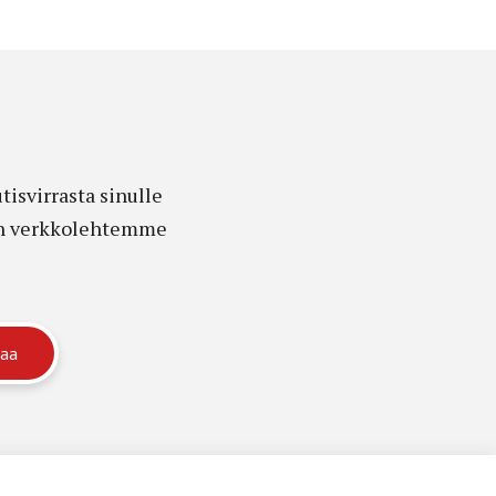
isvirrasta sinulle
edon verkkolehtemme