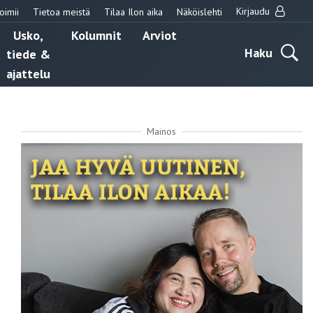
Kirjaudu
oimii
Tietoa meistä
Tilaa Ilon aika
Näköislehti
Usko,
Kolumnit
Arviot
Haku
tiede &
ajattelu
Mainos