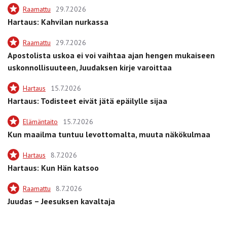
Raamattu
29.7.2026
Hartaus: Kahvilan nurkassa
Raamattu
29.7.2026
Apostolista uskoa ei voi vaihtaa ajan hengen mukaiseen
uskonnollisuuteen, Juudaksen kirje varoittaa
Hartaus
15.7.2026
Hartaus: Todisteet eivät jätä epäilylle sijaa
Elämäntaito
15.7.2026
Kun maailma tuntuu levottomalta, muuta näkökulmaa
Hartaus
8.7.2026
Hartaus: Kun Hän katsoo
Raamattu
8.7.2026
Juudas – Jeesuksen kavaltaja