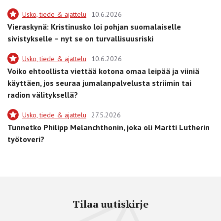
Usko, tiede & ajattelu
10.6.2026
Vieraskynä: Kristinusko loi pohjan suomalaiselle
sivistykselle – nyt se on turvallisuusriski
Usko, tiede & ajattelu
10.6.2026
Voiko ehtoollista viettää kotona omaa leipää ja viiniä
käyttäen, jos seuraa jumalanpalvelusta striimin tai
radion välityksellä?
Usko, tiede & ajattelu
27.5.2026
Tunnetko Philipp Melanchthonin, joka oli Martti Lutherin
työtoveri?
Tilaa uutiskirje