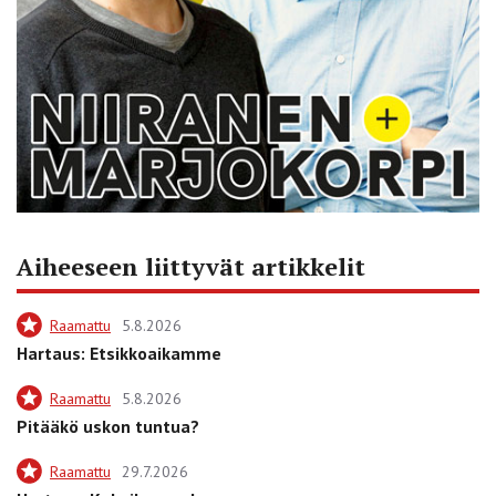
Aiheeseen liittyvät artikkelit
Raamattu
5.8.2026
Hartaus: Etsikkoaikamme
Raamattu
5.8.2026
Pitääkö uskon tuntua?
Raamattu
29.7.2026