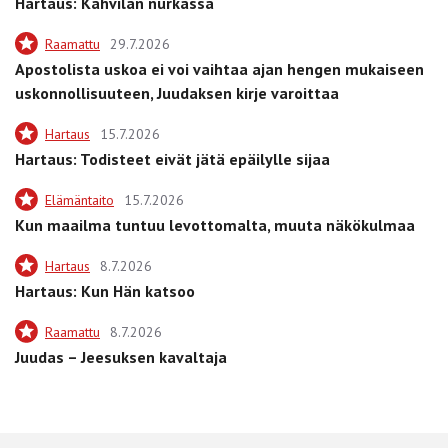
Hartaus: Kahvilan nurkassa
Raamattu
29.7.2026
Apostolista uskoa ei voi vaihtaa ajan hengen mukaiseen
uskonnollisuuteen, Juudaksen kirje varoittaa
Hartaus
15.7.2026
Hartaus: Todisteet eivät jätä epäilylle sijaa
Elämäntaito
15.7.2026
Kun maailma tuntuu levottomalta, muuta näkökulmaa
Hartaus
8.7.2026
Hartaus: Kun Hän katsoo
Raamattu
8.7.2026
Juudas – Jeesuksen kavaltaja