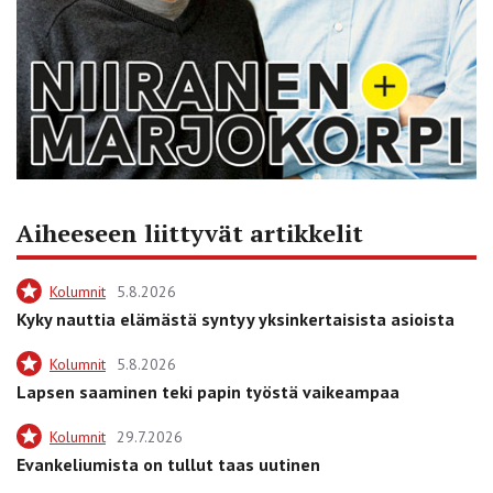
Aiheeseen liittyvät artikkelit
Kolumnit
5.8.2026
Kyky nauttia elämästä syntyy yksinkertaisista asioista
Kolumnit
5.8.2026
Lapsen saaminen teki papin työstä vaikeampaa
Kolumnit
29.7.2026
Evankeliumista on tullut taas uutinen