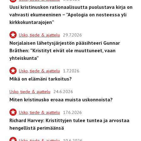
Uusi kristinuskon rationaalisuutta puolustava kirja on
vahvasti ekumeeninen – ”Apologia on nosteessa yli
kirkkokuntarajojen”
Usko, tiede & ajattelu
29.7.2026
Norjalaisen lähetysjärjestön pääsihteeri Gunnar
Bråthen: ”Kristityt eivät ole muuttuneet, vaan
yhteiskunta”
Usko, tiede & ajattelu
1.7.2026
Mikä on elämäni tarkoitus?
Usko, tiede & ajattelu
24.6.2026
Miten kristinusko eroaa muista uskonnoista?
Usko, tiede & ajattelu
17.6.2026
Richard Harvey: Kristittyjen tulee tuntea ja arvostaa
hengellistä perimäänsä
Usko, tiede & ajattelu
10.6.2026