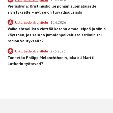
Vieraskynä: Kristinusko loi pohjan suomalaiselle
sivistykselle – nyt se on turvallisuusriski
Usko, tiede & ajattelu
10.6.2026
Voiko ehtoollista viettää kotona omaa leipää ja viiniä
käyttäen, jos seuraa jumalanpalvelusta striimin tai
radion välityksellä?
Usko, tiede & ajattelu
27.5.2026
Tunnetko Philipp Melanchthonin, joka oli Martti
Lutherin työtoveri?