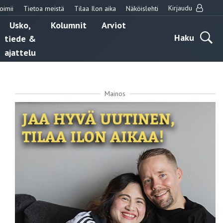
Kirjaudu
oimii
Tietoa meistä
Tilaa Ilon aika
Näköislehti
Usko,
Kolumnit
Arviot
Haku
tiede &
ajattelu
Mainos