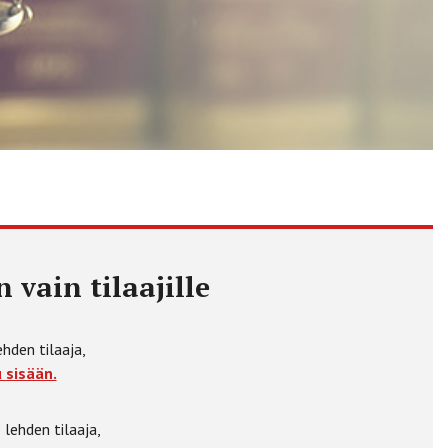
 vain tilaajille
ehden tilaaja,
 sisään.
 lehden tilaaja,