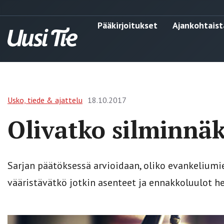
Pääkirjoitukset
Ajankohtaist
Usko, tiede & ajattelu
18.10.2017
Olivatko silminnäki
Sarjan päätöksessä arvioidaan, oliko evankeliumien
vääristävätkö jotkin asenteet ja ennakkoluulot h