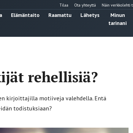
Tilaa
Ota yhteyttä
Näin verkkolehti t
a
Elämäntaito
Raamattu
Lähetys
Minun
tarinani
jät rehellisiä?
 kirjoittajilla motiiveja valehdella. Entä
eidän todistuksiaan?