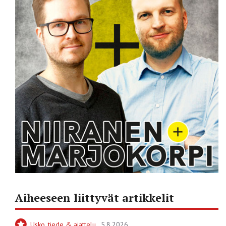
Aiheeseen liittyvät artikkelit
Usko, tiede & ajattelu
5.8.2026