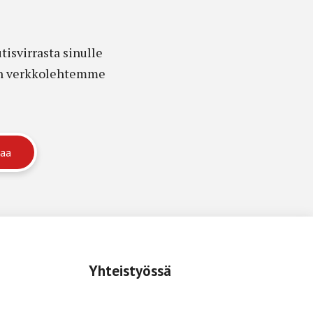
isvirrasta sinulle
edon verkkolehtemme
Yhteistyössä