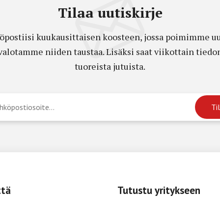
Tilaa uutiskirje
öpostiisi kuukausittaisen koosteen, jossa poimimme uut
a valotamme niiden taustaa. Lisäksi saat viikottain ti
tuoreista jutuista.
ttä
Tutustu yritykseen