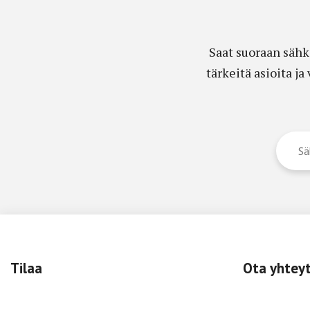
Saat suoraan sähk
tärkeitä asioita j
Tilaa
Ota yhtey