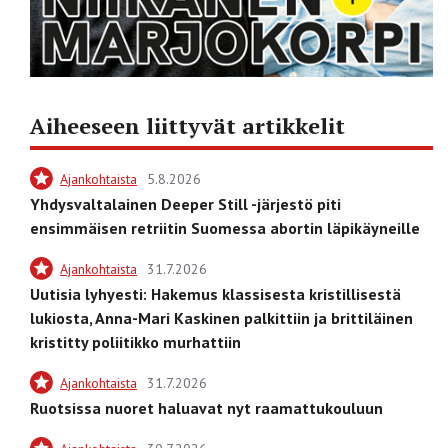
Aiheeseen liittyvät artikkelit
Ajankohtaista
5.8.2026
Yhdysvaltalainen Deeper Still -järjestö piti
ensimmäisen retriitin Suomessa abortin läpikäyneille
Ajankohtaista
31.7.2026
Uutisia lyhyesti: Hakemus klassisesta kristillisestä
lukiosta, Anna-Mari Kaskinen palkittiin ja brittiläinen
kristitty poliitikko murhattiin
Ajankohtaista
31.7.2026
Ruotsissa nuoret haluavat nyt raamattukouluun