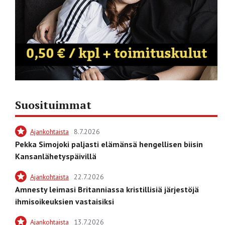
Suosituimmat
Ajankohtaista
8.7.2026
Pekka Simojoki paljasti elämänsä hengellisen biisin
Kansanlähetyspäivillä
Ajankohtaista
22.7.2026
Amnesty leimasi Britanniassa kristillisiä järjestöjä
ihmisoikeuksien vastaisiksi
Ajankohtaista
13.7.2026