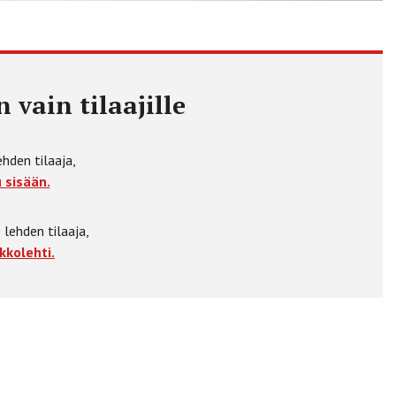
 vain tilaajille
ehden tilaaja,
 sisään.
 lehden tilaaja,
kkolehti.