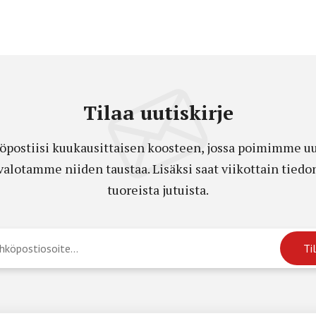
Tilaa uutiskirje
öpostiisi kuukausittaisen koosteen, jossa poimimme uut
a valotamme niiden taustaa. Lisäksi saat viikottain ti
tuoreista jutuista.