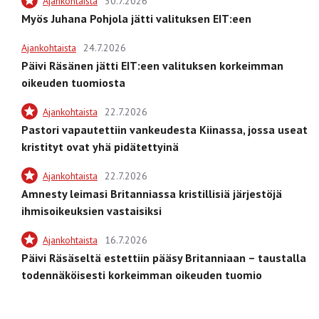
Ajankohtaista
30.7.2026
Myös Juhana Pohjola jätti valituksen EIT:een
Ajankohtaista
24.7.2026
Päivi Räsänen jätti EIT:een valituksen korkeimman
oikeuden tuomiosta
Ajankohtaista
22.7.2026
Pastori vapautettiin vankeudesta Kiinassa, jossa useat
kristityt ovat yhä pidätettyinä
Ajankohtaista
22.7.2026
Amnesty leimasi Britanniassa kristillisiä järjestöjä
ihmisoikeuksien vastaisiksi
Ajankohtaista
16.7.2026
Päivi Räsäseltä estettiin pääsy Britanniaan – taustalla
todennäköisesti korkeimman oikeuden tuomio