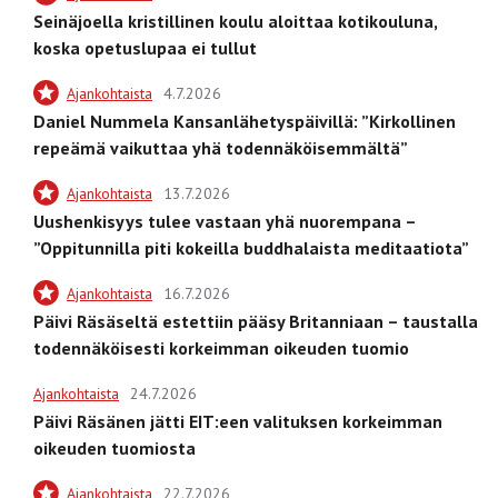
Seinäjoella kristillinen koulu aloittaa kotikouluna,
koska opetuslupaa ei tullut
Ajankohtaista
4.7.2026
Daniel Nummela Kansanlähetyspäivillä: ”Kirkollinen
repeämä vaikuttaa yhä todennäköisemmältä”
Ajankohtaista
13.7.2026
Uushenkisyys tulee vastaan yhä nuorempana –
”Oppitunnilla piti kokeilla buddhalaista meditaatiota”
Ajankohtaista
16.7.2026
Päivi Räsäseltä estettiin pääsy Britanniaan – taustalla
todennäköisesti korkeimman oikeuden tuomio
Ajankohtaista
24.7.2026
Päivi Räsänen jätti EIT:een valituksen korkeimman
oikeuden tuomiosta
Ajankohtaista
22.7.2026