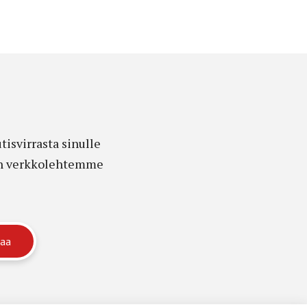
isvirrasta sinulle
edon verkkolehtemme