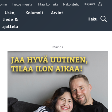
Kirjaudu
oimii
Tietoa meistä
Tilaa Ilon aika
Näköislehti
Usko,
Kolumnit
Arviot
Haku
tiede &
ajattelu
Mainos