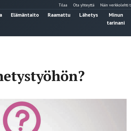
Tilaa
Ota yhteyttä
Näin verkkolehti t
a
Elämäntaito
Raamattu
Lähetys
Minun
tarinani
ähetystyöhön?