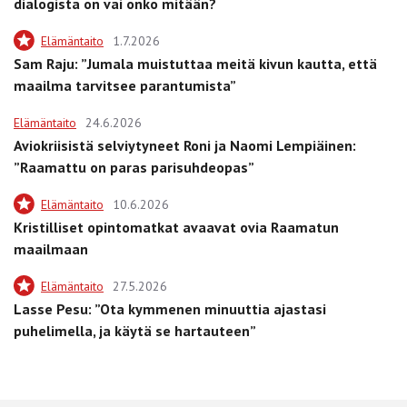
dialogista on vai onko mitään?
Elämäntaito
1.7.2026
Sam Raju: ”Jumala muistuttaa meitä kivun kautta, että
maailma tarvitsee parantumista”
Elämäntaito
24.6.2026
Aviokriisistä selviytyneet Roni ja Naomi Lempiäinen:
”Raamattu on paras parisuhdeopas”
Elämäntaito
10.6.2026
Kristilliset opintomatkat avaavat ovia Raamatun
maailmaan
Elämäntaito
27.5.2026
Lasse Pesu: ”Ota kymmenen minuuttia ajastasi
puhelimella, ja käytä se hartauteen”