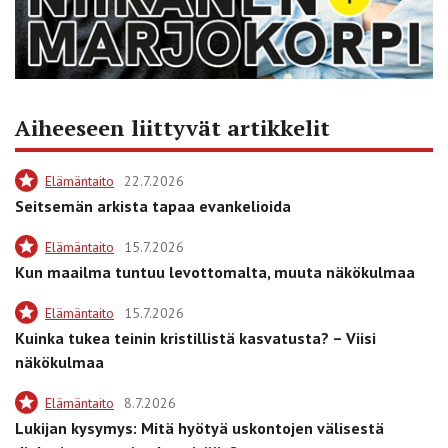
Aiheeseen liittyvät artikkelit
Elämäntaito
22.7.2026
Seitsemän arkista tapaa evankelioida
Elämäntaito
15.7.2026
Kun maailma tuntuu levottomalta, muuta näkökulmaa
Elämäntaito
15.7.2026
Kuinka tukea teinin kristillistä kasvatusta? – Viisi
näkökulmaa
Elämäntaito
8.7.2026
Lukijan kysymys: Mitä hyötyä uskontojen välisestä