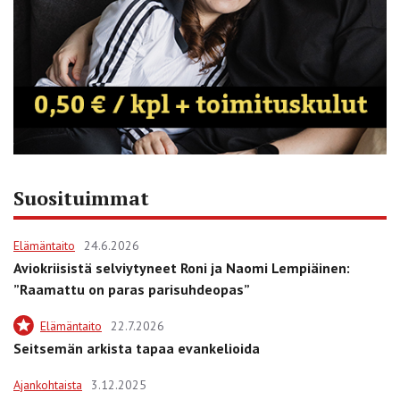
Suosituimmat
Elämäntaito
24.6.2026
Aviokriisistä selviytyneet Roni ja Naomi Lempiäinen:
”Raamattu on paras parisuhdeopas”
Elämäntaito
22.7.2026
Seitsemän arkista tapaa evankelioida
Ajankohtaista
3.12.2025