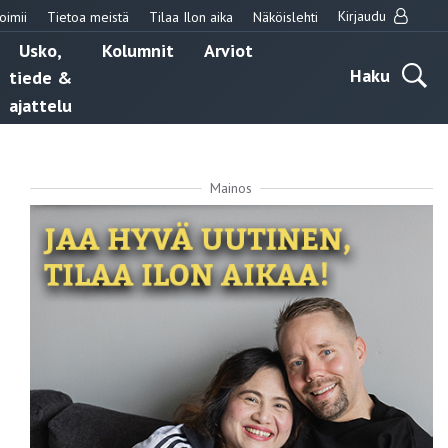
Kirjaudu
oimii
Tietoa meistä
Tilaa Ilon aika
Näköislehti
Usko,
Kolumnit
Arviot
Haku
tiede &
ajattelu
Mainos