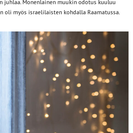
n juhlaa. Monenlainen muukin odotus kuuluu
n oli myös israelilaisten kohdalla Raamatussa.