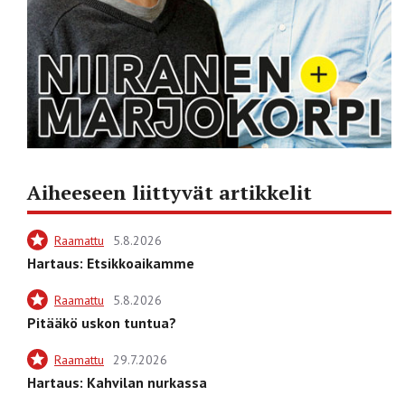
Aiheeseen liittyvät artikkelit
Raamattu
5.8.2026
Hartaus: Etsikkoaikamme
Raamattu
5.8.2026
Pitääkö uskon tuntua?
Raamattu
29.7.2026
Hartaus: Kahvilan nurkassa