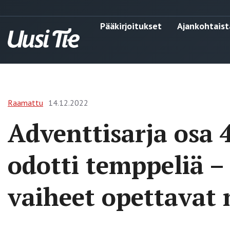
Pääkirjoitukset
Ajankohtaist
Raamattu
14.12.2022
Adventtisarja osa 4
odotti temppeliä –
vaiheet opettavat 