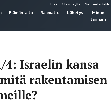
Tilaa
Ota yhteyttä
Näin verkkolehti t
a
Elämäntaito
Raamattu
Lähetys
Minun
tarinani
/4: Israelin kansa
 mitä rakentamisen
meille?