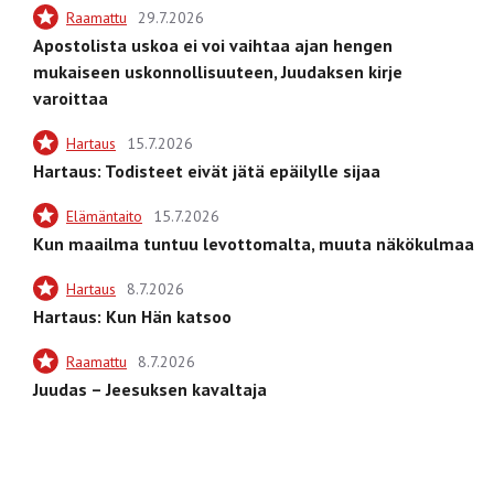
Raamattu
29.7.2026
Apostolista uskoa ei voi vaihtaa ajan hengen
mukaiseen uskonnollisuuteen, Juudaksen kirje
varoittaa
Hartaus
15.7.2026
Hartaus: Todisteet eivät jätä epäilylle sijaa
Elämäntaito
15.7.2026
Kun maailma tuntuu levottomalta, muuta näkökulmaa
Hartaus
8.7.2026
Hartaus: Kun Hän katsoo
Raamattu
8.7.2026
Juudas – Jeesuksen kavaltaja