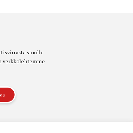
isvirrasta sinulle
edon verkkolehtemme