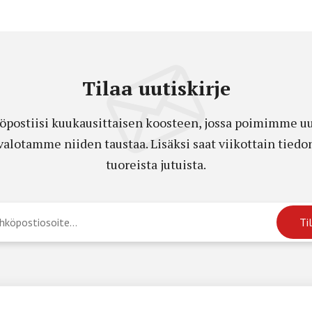
Tilaa uutiskirje
öpostiisi kuukausittaisen koosteen, jossa poimimme uut
a valotamme niiden taustaa. Lisäksi saat viikottain ti
tuoreista jutuista.