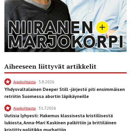
Aiheeseen liittyvät artikkelit
Ajankohtaista
5.8.2026
Yhdysvaltalainen Deeper Still -järjestö piti ensimmäisen
retriitin Suomessa abortin läpikäyneille
Ajankohtaista
31.7.2026
Uutisia lyhyesti: Hakemus klassisesta kristillisestä
lukiosta, Anna-Mari Kaskinen palkittiin ja brittiläinen
kristitty poliitikko murhattiin