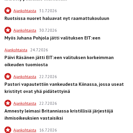
Ajankohtaista
31.7.2026
Ruotsissa nuoret haluavat nyt raamattukouluun
Ajankohtaista
30.7.2026
Myös Juhana Pohjola jätti valituksen EIT:een
Ajankohtaista
24.7.2026
Päivi Räsänen jätti EIT:een valituksen korkeimman
oikeuden tuomiosta
Ajankohtaista
22.7.2026
Pastori vapautettiin vankeudesta Kiinassa, jossa useat
kristityt ovat yhä pidätettyinä
Ajankohtaista
22.7.2026
Amnesty leimasi Britanniassa kristillisiä järjestöjä
ihmisoikeuksien vastaisiksi
Ajankohtaista
16.7.2026