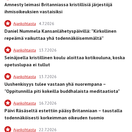
Amnesty leimasi Britanniassa kristillisiä järjestöjä
ihmisoikeuksien vastaisiksi
Ajankohtaista
4.7.2026
Daniel Nummela Kansanlähetyspäivillä: ”Kirkollinen
repeämä vaikuttaa yhä todennäköisemmältä”
Ajankohtaista
13.7.2026
Seinäjoella kristillinen koulu aloittaa kotikouluna, koska
opetuslupaa ei tullut
Ajankohtaista
13.7.2026
Uushenkisyys tulee vastaan yhä nuorempana –
”Oppitunnilla piti kokeilla buddhalaista meditaatiota”
Ajankohtaista
16.7.2026
Päivi Räsäseltä estettiin pääsy Britanniaan – taustalla
todennäköisesti korkeimman oikeuden tuomio
Ajankohtaista
22.7.2026