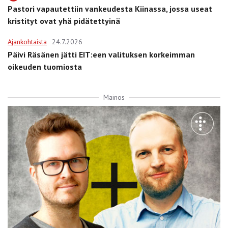
Pastori vapautettiin vankeudesta Kiinassa, jossa useat
kristityt ovat yhä pidätettyinä
Ajankohtaista
24.7.2026
Päivi Räsänen jätti EIT:een valituksen korkeimman
oikeuden tuomiosta
Mainos