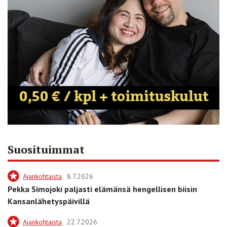
Suosituimmat
Ajankohtaista
8.7.2026
Pekka Simojoki paljasti elämänsä hengellisen biisin
Kansanlähetyspäivillä
Ajankohtaista
22.7.2026