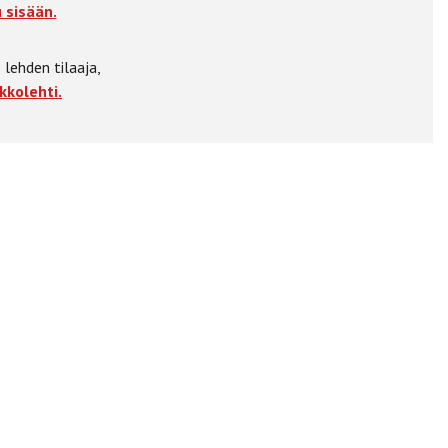
 sisään.
 lehden tilaaja,
kkolehti.