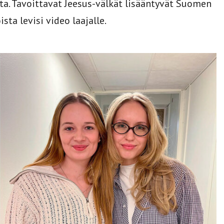
sta. Tavoittavat Jeesus-välkät lisääntyvät Suomen
ista levisi video laajalle.