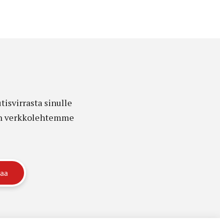
isvirrasta sinulle
edon verkkolehtemme