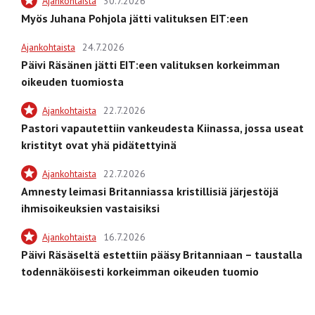
Ajankohtaista
30.7.2026
Myös Juhana Pohjola jätti valituksen EIT:een
Ajankohtaista
24.7.2026
Päivi Räsänen jätti EIT:een valituksen korkeimman
oikeuden tuomiosta
Ajankohtaista
22.7.2026
Pastori vapautettiin vankeudesta Kiinassa, jossa useat
kristityt ovat yhä pidätettyinä
Ajankohtaista
22.7.2026
Amnesty leimasi Britanniassa kristillisiä järjestöjä
ihmisoikeuksien vastaisiksi
Ajankohtaista
16.7.2026
Päivi Räsäseltä estettiin pääsy Britanniaan – taustalla
todennäköisesti korkeimman oikeuden tuomio