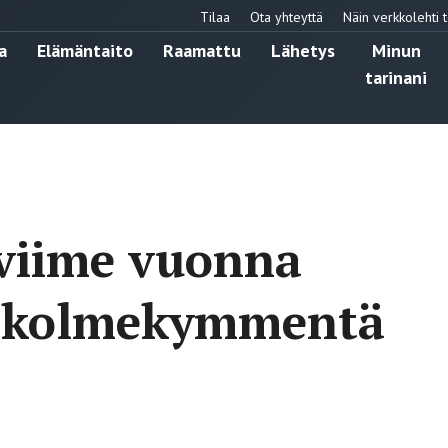
Tilaa
Ota yhteyttä
Näin verkkolehti t
a
Elämäntaito
Raamattu
Lähetys
Minun
tarinani
 viime vuonna
n kolmekymmentä