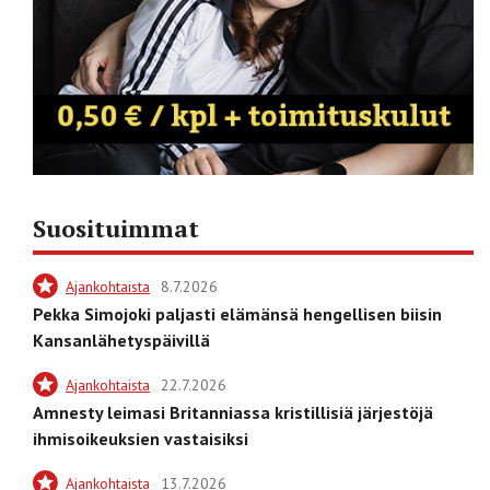
Suosituimmat
Ajankohtaista
8.7.2026
Pekka Simojoki paljasti elämänsä hengellisen biisin
Kansanlähetyspäivillä
Ajankohtaista
22.7.2026
Amnesty leimasi Britanniassa kristillisiä järjestöjä
ihmisoikeuksien vastaisiksi
Ajankohtaista
13.7.2026