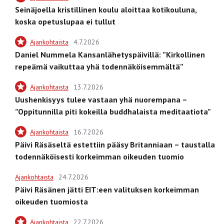
Seinäjoella kristillinen koulu aloittaa kotikouluna,
koska opetuslupaa ei tullut
Ajankohtaista
4.7.2026
Daniel Nummela Kansanlähetyspäivillä: ”Kirkollinen
repeämä vaikuttaa yhä todennäköisemmältä”
Ajankohtaista
13.7.2026
Uushenkisyys tulee vastaan yhä nuorempana –
”Oppitunnilla piti kokeilla buddhalaista meditaatiota”
Ajankohtaista
16.7.2026
Päivi Räsäseltä estettiin pääsy Britanniaan – taustalla
todennäköisesti korkeimman oikeuden tuomio
Ajankohtaista
24.7.2026
Päivi Räsänen jätti EIT:een valituksen korkeimman
oikeuden tuomiosta
Ajankohtaista
22.7.2026