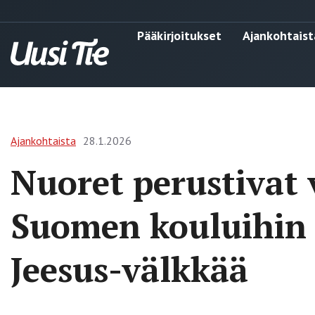
Pääkirjoitukset
Ajankohtaist
Ajankohtaista
28.1.2026
Nuoret perustivat
Suomen kouluihi
Jeesus-välkkää