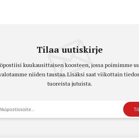
Tilaa uutiskirje
öpostiisi kuukausittaisen koosteen, jossa poimimme uut
a valotamme niiden taustaa. Lisäksi saat viikottain ti
tuoreista jutuista.