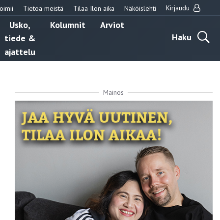
Kirjaudu
oimii
Tietoa meistä
Tilaa Ilon aika
Näköislehti
Usko,
Kolumnit
Arviot
Haku
tiede &
ajattelu
Mainos