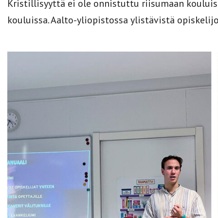
Kristillisyyttä ei ole onnistuttu riisumaan koului
kouluissa. Aalto-yliopistossa ylistävistä opiskelijo