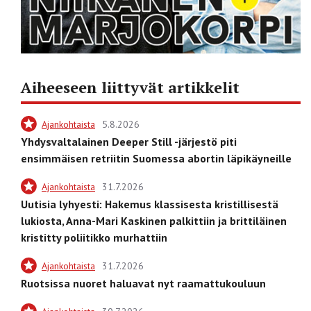
Aiheeseen liittyvät artikkelit
Ajankohtaista
5.8.2026
Yhdysvaltalainen Deeper Still -järjestö piti
ensimmäisen retriitin Suomessa abortin läpikäyneille
Ajankohtaista
31.7.2026
Uutisia lyhyesti: Hakemus klassisesta kristillisestä
lukiosta, Anna-Mari Kaskinen palkittiin ja brittiläinen
kristitty poliitikko murhattiin
Ajankohtaista
31.7.2026
Ruotsissa nuoret haluavat nyt raamattukouluun