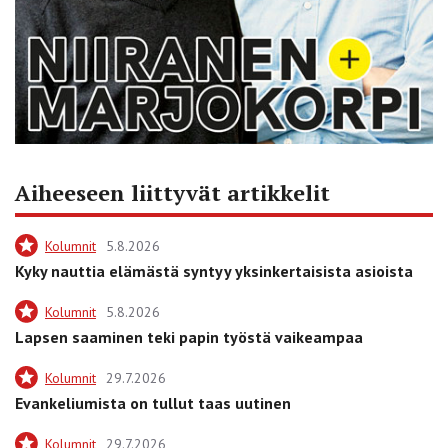
Aiheeseen liittyvät artikkelit
Kolumnit
5.8.2026
Kyky nauttia elämästä syntyy yksinkertaisista asioista
Kolumnit
5.8.2026
Lapsen saaminen teki papin työstä vaikeampaa
Kolumnit
29.7.2026
Evankeliumista on tullut taas uutinen
Kolumnit
29.7.2026