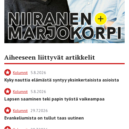
Aiheeseen liittyvät artikkelit
Kolumnit
5.8.2026
Kyky nauttia elämästä syntyy yksinkertaisista asioista
Kolumnit
5.8.2026
Lapsen saaminen teki papin työstä vaikeampaa
Kolumnit
29.7.2026
Evankeliumista on tullut taas uutinen