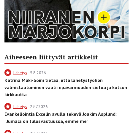
Aiheeseen liittyvät artikkelit
Lähetys
5.8.2026
Katrina Mäki-Soini tietää, että lähetystyöhön
valmistautuminen vaatii epävarmuuden sietoa ja kutsun
kirkkautta
Lähetys
29.7.2026
Evankeliointia Excelin avulla tekevä Joakim Asplund:
”Jumala on tulosvastuussa, emme me”