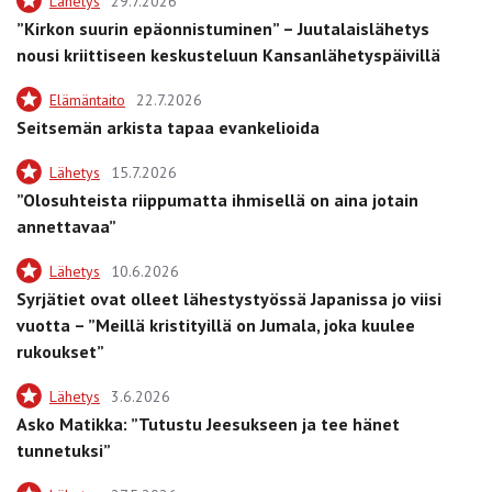
Lähetys
29.7.2026
”Kirkon suurin epäonnistuminen” – Juutalaislähetys
nousi kriittiseen keskusteluun Kansanlähetyspäivillä
Elämäntaito
22.7.2026
Seitsemän arkista tapaa evankelioida
Lähetys
15.7.2026
”Olosuhteista riippumatta ihmisellä on aina jotain
annettavaa”
Lähetys
10.6.2026
Syrjätiet ovat olleet lähestystyössä Japanissa jo viisi
vuotta – ”Meillä kristityillä on Jumala, joka kuulee
rukoukset”
Lähetys
3.6.2026
Asko Matikka: ”Tutustu Jeesukseen ja tee hänet
tunnetuksi”