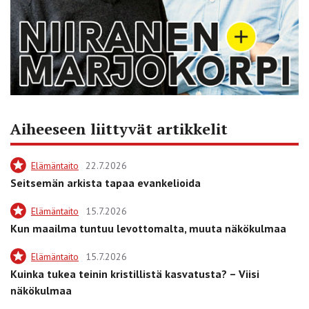
Aiheeseen liittyvät artikkelit
Elämäntaito
22.7.2026
Seitsemän arkista tapaa evankelioida
Elämäntaito
15.7.2026
Kun maailma tuntuu levottomalta, muuta näkökulmaa
Elämäntaito
15.7.2026
Kuinka tukea teinin kristillistä kasvatusta? – Viisi
näkökulmaa