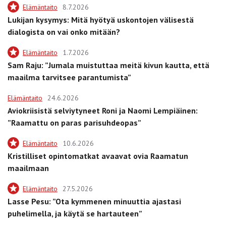
Elämäntaito
8.7.2026
Lukijan kysymys: Mitä hyötyä uskontojen välisestä
dialogista on vai onko mitään?
Elämäntaito
1.7.2026
Sam Raju: ”Jumala muistuttaa meitä kivun kautta, että
maailma tarvitsee parantumista”
Elämäntaito
24.6.2026
Aviokriisistä selviytyneet Roni ja Naomi Lempiäinen:
”Raamattu on paras parisuhdeopas”
Elämäntaito
10.6.2026
Kristilliset opintomatkat avaavat ovia Raamatun
maailmaan
Elämäntaito
27.5.2026
Lasse Pesu: ”Ota kymmenen minuuttia ajastasi
puhelimella, ja käytä se hartauteen”