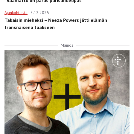
”Raamattu on paras parisuhdeopas”
Ajankohtaista
3.12.2025
Takaisin mieheksi – Neeza Powers jätti elämän
transnaisena taakseen
Mainos