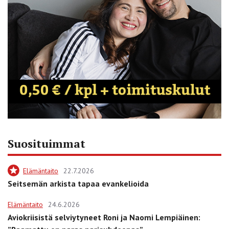
Suosituimmat
Elämäntaito
22.7.2026
Seitsemän arkista tapaa evankelioida
Elämäntaito
24.6.2026
Aviokriisistä selviytyneet Roni ja Naomi Lempiäinen: