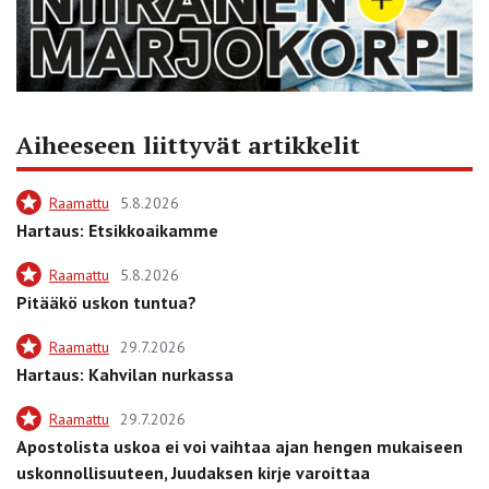
Aiheeseen liittyvät artikkelit
Raamattu
5.8.2026
Hartaus: Etsikkoaikamme
Raamattu
5.8.2026
Pitääkö uskon tuntua?
Raamattu
29.7.2026
Hartaus: Kahvilan nurkassa
Raamattu
29.7.2026
Apostolista uskoa ei voi vaihtaa ajan hengen mukaiseen
uskonnollisuuteen, Juudaksen kirje varoittaa