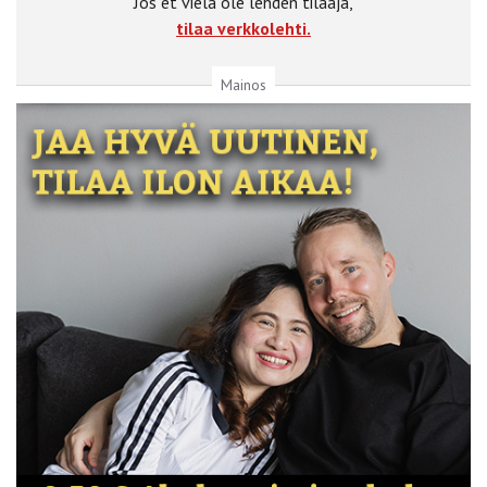
Jos et vielä ole lehden tilaaja,
tilaa verkkolehti.
Mainos