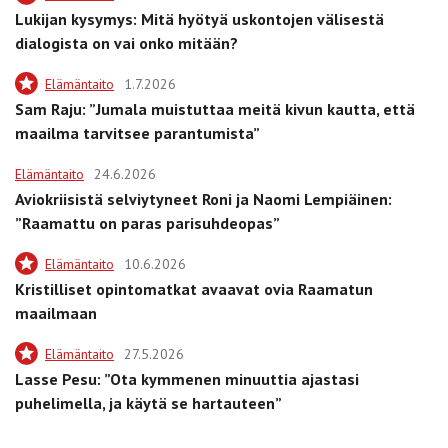
Lukijan kysymys: Mitä hyötyä uskontojen välisestä
dialogista on vai onko mitään?
Elämäntaito
1.7.2026
Sam Raju: ”Jumala muistuttaa meitä kivun kautta, että
maailma tarvitsee parantumista”
Elämäntaito
24.6.2026
Aviokriisistä selviytyneet Roni ja Naomi Lempiäinen:
”Raamattu on paras parisuhdeopas”
Elämäntaito
10.6.2026
Kristilliset opintomatkat avaavat ovia Raamatun
maailmaan
Elämäntaito
27.5.2026
Lasse Pesu: ”Ota kymmenen minuuttia ajastasi
puhelimella, ja käytä se hartauteen”