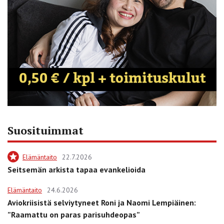
Suosituimmat
Elämäntaito
22.7.2026
Seitsemän arkista tapaa evankelioida
Elämäntaito
24.6.2026
Aviokriisistä selviytyneet Roni ja Naomi Lempiäinen:
”Raamattu on paras parisuhdeopas”