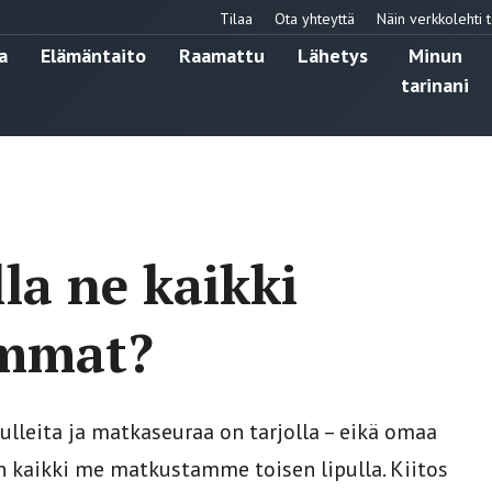
Tilaa
Ota yhteyttä
Näin verkkolehti t
a
Elämäntaito
Raamattu
Lähetys
Minun
tarinani
la ne kaikki
emmat?
ulleita ja matkaseuraa on tarjolla – eikä omaa
in kaikki me matkustamme toisen lipulla. Kiitos