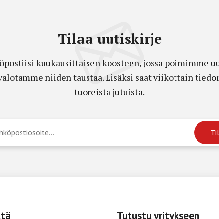
Tilaa uutiskirje
öpostiisi kuukausittaisen koosteen, jossa poimimme uut
a valotamme niiden taustaa. Lisäksi saat viikottain ti
tuoreista jutuista.
ttä
Tutustu yritykseen