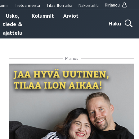
Kirjaudu
oimii
Tietoa meistä
Tilaa Ilon aika
Näköislehti
Usko,
Kolumnit
Arviot
Haku
tiede &
ajattelu
Mainos