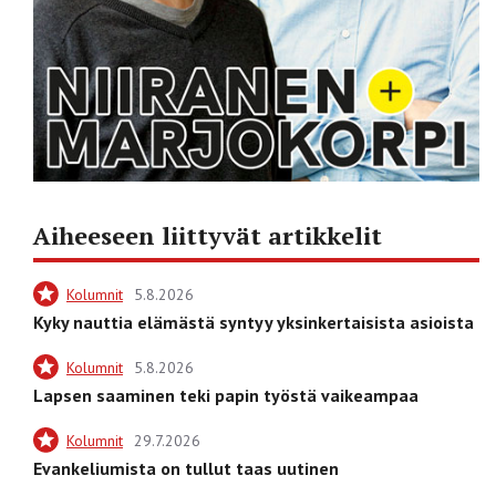
Aiheeseen liittyvät artikkelit
Kolumnit
5.8.2026
Kyky nauttia elämästä syntyy yksinkertaisista asioista
Kolumnit
5.8.2026
Lapsen saaminen teki papin työstä vaikeampaa
Kolumnit
29.7.2026
Evankeliumista on tullut taas uutinen