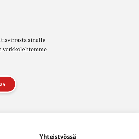
isvirrasta sinulle
edon verkkolehtemme
Yhteistyössä