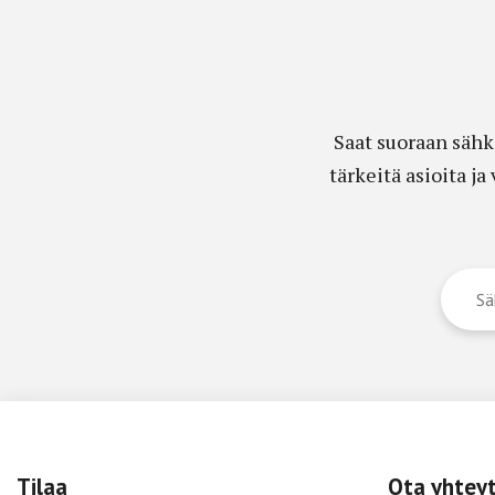
Saat suoraan sähk
tärkeitä asioita j
Tilaa
Ota yhtey