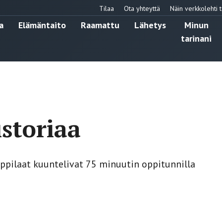
Tilaa
Ota yhteyttä
Näin verkkolehti t
a
Elämäntaito
Raamattu
Lähetys
Minun
tarinani
storiaa
Oppilaat kuuntelivat 75 minuutin oppitunnilla