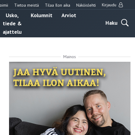
Kirjaudu
oimii
Tietoa meistä
Tilaa Ilon aika
Näköislehti
Usko,
Kolumnit
Arviot
Haku
tiede &
ajattelu
Mainos