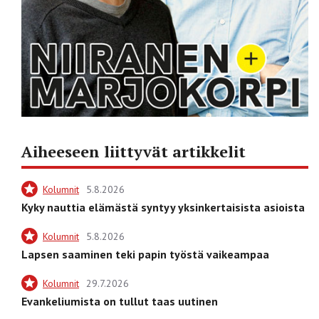
Aiheeseen liittyvät artikkelit
Kolumnit
5.8.2026
Kyky nauttia elämästä syntyy yksinkertaisista asioista
Kolumnit
5.8.2026
Lapsen saaminen teki papin työstä vaikeampaa
Kolumnit
29.7.2026
Evankeliumista on tullut taas uutinen