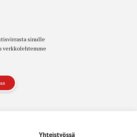
isvirrasta sinulle
edon verkkolehtemme
Yhteistyössä