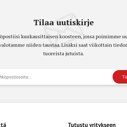
Tilaa uutiskirje
öpostiisi kuukausittaisen koosteen, jossa poimimme uut
a valotamme niiden taustaa. Lisäksi saat viikottain ti
tuoreista jutuista.
ttä
Tutustu yritykseen