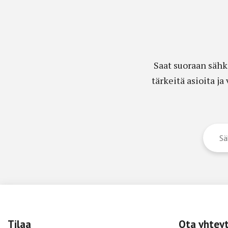
Saat suoraan sähk
tärkeitä asioita j
Tilaa
Ota yhtey