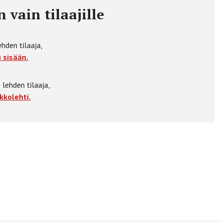
 vain tilaajille
ehden tilaaja,
 sisään.
 lehden tilaaja,
kkolehti.