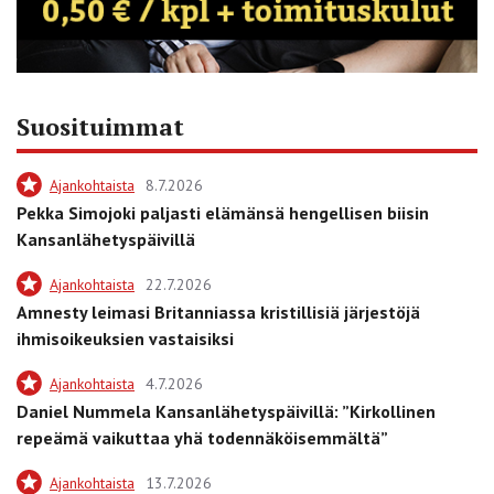
Suosituimmat
Ajankohtaista
8.7.2026
Pekka Simojoki paljasti elämänsä hengellisen biisin
Kansanlähetyspäivillä
Ajankohtaista
22.7.2026
Amnesty leimasi Britanniassa kristillisiä järjestöjä
ihmisoikeuksien vastaisiksi
Ajankohtaista
4.7.2026
Daniel Nummela Kansanlähetyspäivillä: ”Kirkollinen
repeämä vaikuttaa yhä todennäköisemmältä”
Ajankohtaista
13.7.2026