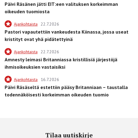
Päivi Räsänen jätti EIT:een valituksen korkeimman
oikeuden tuomiosta
Ajankohtaista
22.7.2026
Pastori vapautettiin vankeudesta Kiinassa, jossa useat
kristityt ovat yhä pidätettyinä
Ajankohtaista
22.7.2026
Amnesty leimasi Britanniassa kristillisiä järjestöjä
ihmisoikeuksien vastaisiksi
Ajankohtaista
16.7.2026
Päivi Räsäseltä estettiin pääsy Britanniaan – taustalla
todennäköisesti korkeimman oikeuden tuomio
Tilaa uutiskirje