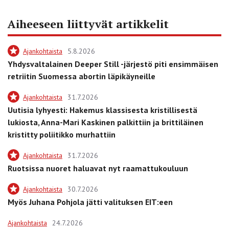
Aiheeseen liittyvät artikkelit
Ajankohtaista
5.8.2026
Yhdysvaltalainen Deeper Still -järjestö piti ensimmäisen
retriitin Suomessa abortin läpikäyneille
Ajankohtaista
31.7.2026
Uutisia lyhyesti: Hakemus klassisesta kristillisestä
lukiosta, Anna-Mari Kaskinen palkittiin ja brittiläinen
kristitty poliitikko murhattiin
Ajankohtaista
31.7.2026
Ruotsissa nuoret haluavat nyt raamattukouluun
Ajankohtaista
30.7.2026
Myös Juhana Pohjola jätti valituksen EIT:een
Ajankohtaista
24.7.2026