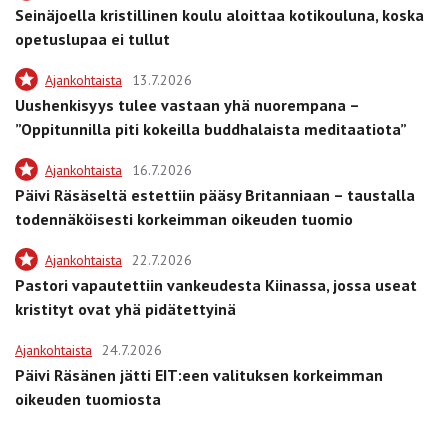
Seinäjoella kristillinen koulu aloittaa kotikouluna, koska
opetuslupaa ei tullut
Ajankohtaista
13.7.2026
Uushenkisyys tulee vastaan yhä nuorempana –
”Oppitunnilla piti kokeilla buddhalaista meditaatiota”
Ajankohtaista
16.7.2026
Päivi Räsäseltä estettiin pääsy Britanniaan – taustalla
todennäköisesti korkeimman oikeuden tuomio
Ajankohtaista
22.7.2026
Pastori vapautettiin vankeudesta Kiinassa, jossa useat
kristityt ovat yhä pidätettyinä
Ajankohtaista
24.7.2026
Päivi Räsänen jätti EIT:een valituksen korkeimman
oikeuden tuomiosta