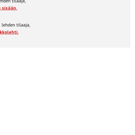
ehden tilaaja,
 sisään.
 lehden tilaaja,
kkolehti.