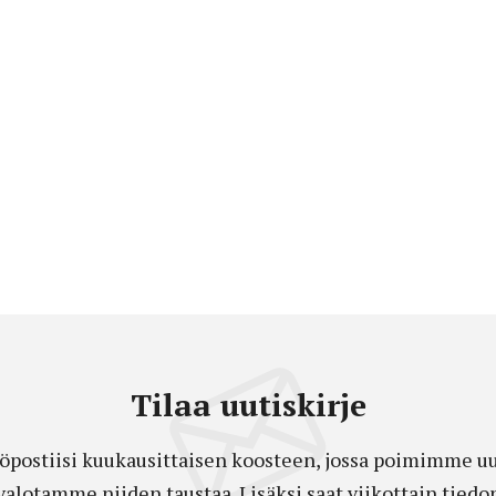
Tilaa uutiskirje
öpostiisi kuukausittaisen koosteen, jossa poimimme uut
a valotamme niiden taustaa. Lisäksi saat viikottain ti