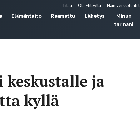
Tilaa
Ota yhteyttä
Näin verkkolehti t
a
Elämäntaito
Raamattu
Lähetys
Minun
tarinani
i keskustalle ja
ta kyllä