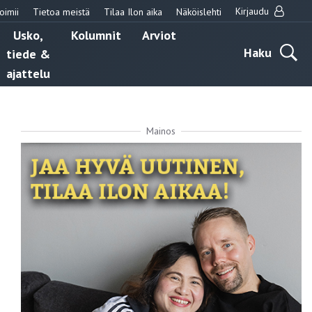
Kirjaudu
oimii
Tietoa meistä
Tilaa Ilon aika
Näköislehti
Usko,
Kolumnit
Arviot
Haku
tiede &
ajattelu
Mainos