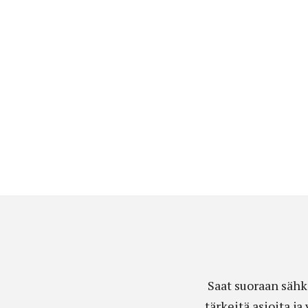
Saat suoraan sähk
tärkeitä asioita j