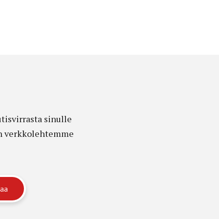
isvirrasta sinulle
edon verkkolehtemme