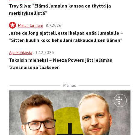
Troy Silva: ”Elämä Jumalan kanssa on täyttä ja
merkityksellistä”
Minun tarinani
8.7.2026
Jesse de Jong ajatteli, ettei kelpaa enää Jumalalle –
”Sitten kuulin koko kehollani rakkaudellisen äänen”
Ajankohtaista
3.12.2025
Takaisin mieheksi – Neeza Powers jätti elämän
transnaisena taakseen
Mainos