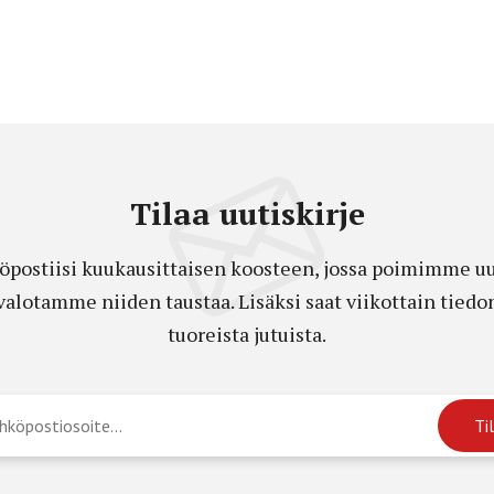
Tilaa uutiskirje
öpostiisi kuukausittaisen koosteen, jossa poimimme uut
a valotamme niiden taustaa. Lisäksi saat viikottain ti
tuoreista jutuista.