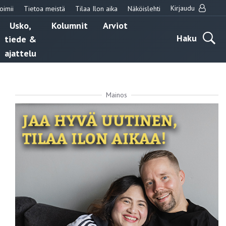
Kirjaudu
oimii
Tietoa meistä
Tilaa Ilon aika
Näköislehti
Usko,
Kolumnit
Arviot
Haku
tiede &
ajattelu
Mainos