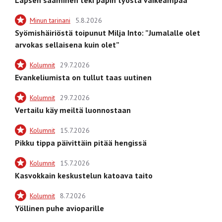
Minun tarinani
5.8.2026
Syömishäiriöstä toipunut Milja Into: ”Jumalalle olet
arvokas sellaisena kuin olet”
Kolumnit
29.7.2026
Evankeliumista on tullut taas uutinen
Kolumnit
29.7.2026
Vertailu käy meiltä luonnostaan
Kolumnit
15.7.2026
Pikku tippa päivittäin pitää hengissä
Kolumnit
15.7.2026
Kasvokkain keskustelun katoava taito
Kolumnit
8.7.2026
Yöllinen puhe avioparille