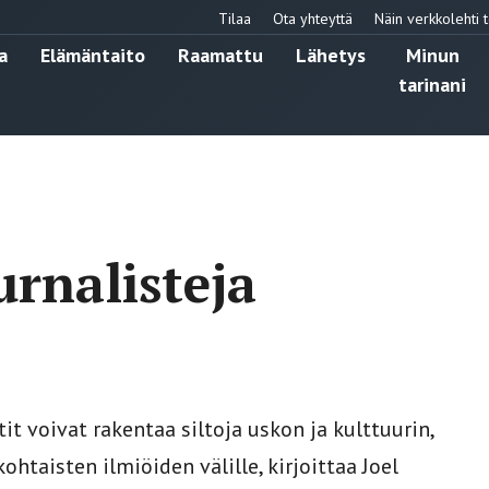
Tilaa
Ota yhteyttä
Näin verkkolehti t
a
Elämäntaito
Raamattu
Lähetys
Minun
tarinani
urnalisteja
t voivat rakentaa siltoja uskon ja kulttuurin,
htaisten ilmiöiden välille, kirjoittaa Joel