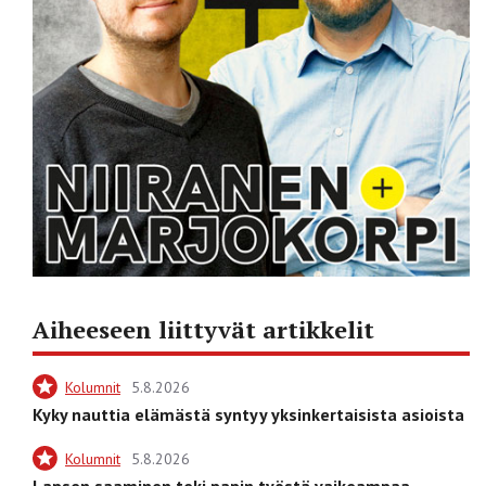
Aiheeseen liittyvät artikkelit
Kolumnit
5.8.2026
Kyky nauttia elämästä syntyy yksinkertaisista asioista
Kolumnit
5.8.2026
Lapsen saaminen teki papin työstä vaikeampaa