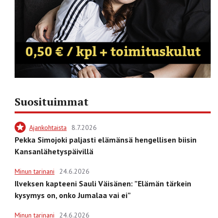
Suosituimmat
Ajankohtaista
8.7.2026
Pekka Simojoki paljasti elämänsä hengellisen biisin
Kansanlähetyspäivillä
Minun tarinani
24.6.2026
Ilveksen kapteeni Sauli Väisänen: ”Elämän tärkein
kysymys on, onko Jumalaa vai ei”
Minun tarinani
24.6.2026