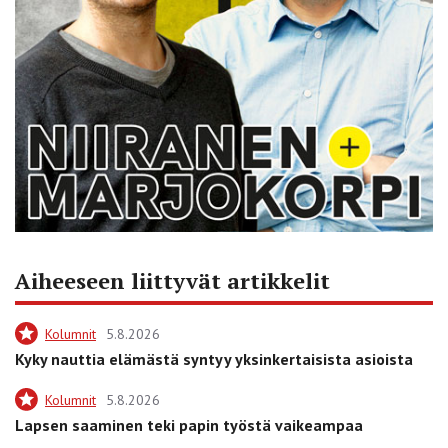
Aiheeseen liittyvät artikkelit
Kolumnit
5.8.2026
Kyky nauttia elämästä syntyy yksinkertaisista asioista
Kolumnit
5.8.2026
Lapsen saaminen teki papin työstä vaikeampaa