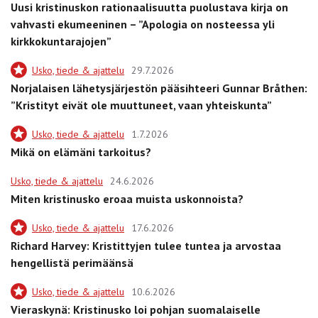
Uusi kristinuskon rationaalisuutta puolustava kirja on
vahvasti ekumeeninen – ”Apologia on nosteessa yli
kirkkokuntarajojen”
Usko, tiede & ajattelu
29.7.2026
Norjalaisen lähetysjärjestön pääsihteeri Gunnar Bråthen:
”Kristityt eivät ole muuttuneet, vaan yhteiskunta”
Usko, tiede & ajattelu
1.7.2026
Mikä on elämäni tarkoitus?
Usko, tiede & ajattelu
24.6.2026
Miten kristinusko eroaa muista uskonnoista?
Usko, tiede & ajattelu
17.6.2026
Richard Harvey: Kristittyjen tulee tuntea ja arvostaa
hengellistä perimäänsä
Usko, tiede & ajattelu
10.6.2026
Vieraskynä: Kristinusko loi pohjan suomalaiselle