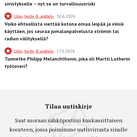
sivistykselle – nyt se on turvallisuusriski
Usko, tiede & ajattelu
10.6.2026
Voiko ehtoollista viettää kotona omaa leipää ja viiniä
käyttäen, jos seuraa jumalanpalvelusta striimin tai
radion välityksellä?
Usko, tiede & ajattelu
27.5.2026
Tunnetko Philipp Melanchthonin, joka oli Martti Lutherin
työtoveri?
Tilaa uutiskirje
Saat suoraan sähköpostiisi kuukausittaisen
koosteen, jossa poimimme uutisvirrasta sinulle