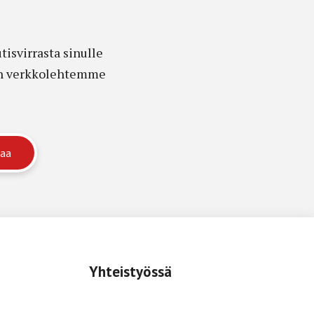
isvirrasta sinulle
edon verkkolehtemme
Yhteistyössä