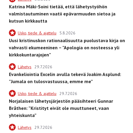
Katrina Mäki-Soini tietää, että lähetystyöhön
valmistautuminen vaatii epävarmuuden sietoa ja
kutsun kirkkautta
Usko, tiede & ajattelu
5.8.2026
Uusi kristinuskon rationaalisuutta puolustava kirja on
vahvasti ekumeeninen – ”Apologia on nosteessa yli
kirkkokuntarajojen”
Lähetys
29.7.2026
Evankeliointia Excelin avulla tekevä Joakim Asplund:
”Jumala on tulosvastuussa, emme me”
Usko, tiede & ajattelu
29.7.2026
Norjalaisen lähetysjärjestön pääsihteeri Gunnar
Bråthen: ”Kristityt eivät ole muuttuneet, vaan
yhteiskunta”
Lähetys
29.7.2026