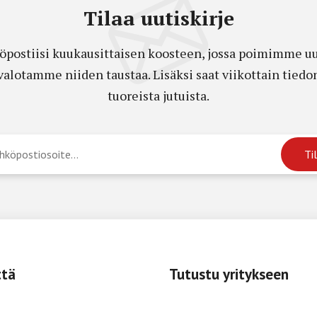
Tilaa uutiskirje
öpostiisi kuukausittaisen koosteen, jossa poimimme uut
a valotamme niiden taustaa. Lisäksi saat viikottain ti
tuoreista jutuista.
ttä
Tutustu yritykseen