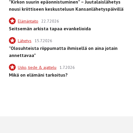
”Kirkon suurin epäonnistuminen” – Juutalaislähetys
nousi kriittiseen keskusteluun Kansanlähetyspäivillä
Elämäntaito
22.7.2026
Seitsemän arkista tapaa evankelioida
Lähetys
15.7.2026
”Olosuhteista riippumatta ihmisellä on aina jotain
annettavaa”
Usko, tiede & ajattelu
1.7.2026
Mikä on elämäni tarkoitus?