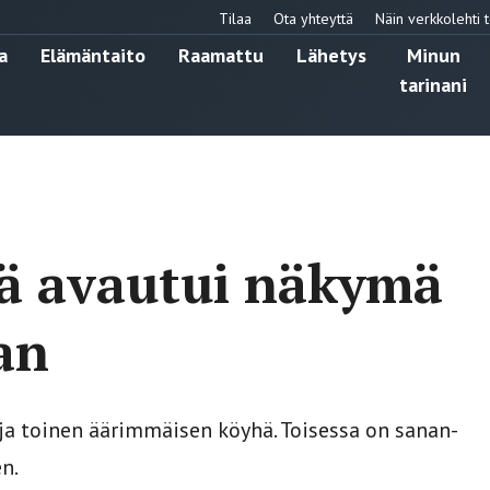
Tilaa
Ota yhteyttä
Näin verkkolehti t
a
Elämäntaito
Raamattu
Lähetys
Minun
tarinani
ä avautui näkymä
an
, ja toinen äärimmäisen köyhä. Toisessa on sanan-
n.