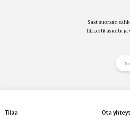
Saat suoraan sähk
tärkeitä asioita j
Tilaa
Ota yhtey