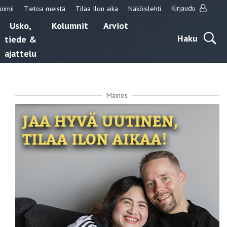
Kirjaudu
oimii
Tietoa meistä
Tilaa Ilon aika
Näköislehti
Usko,
Kolumnit
Arviot
Haku
tiede &
ajattelu
Mainos