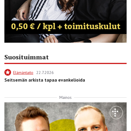
Suosituimmat
Elämäntaito
22.7.2026
Seitsemän arkista tapaa evankelioida
Mainos