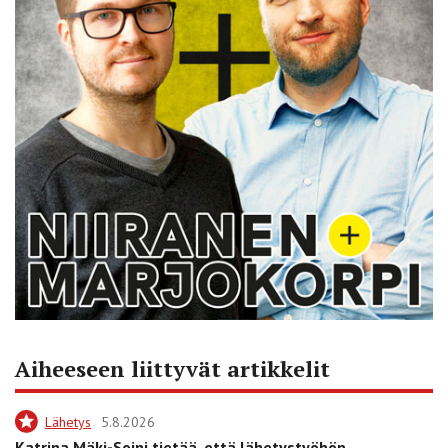
Aiheeseen liittyvät artikkelit
Lähetys
5.8.2026
Katrina Mäki-Soini tietää, että lähetystyöhön