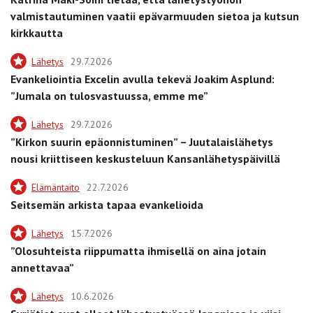
valmistautuminen vaatii epävarmuuden sietoa ja kutsun
kirkkautta
Lähetys
29.7.2026
Evankeliointia Excelin avulla tekevä Joakim Asplund:
”Jumala on tulosvastuussa, emme me”
Lähetys
29.7.2026
”Kirkon suurin epäonnistuminen” – Juutalaislähetys
nousi kriittiseen keskusteluun Kansanlähetyspäivillä
Elämäntaito
22.7.2026
Seitsemän arkista tapaa evankelioida
Lähetys
15.7.2026
”Olosuhteista riippumatta ihmisellä on aina jotain
annettavaa”
Lähetys
10.6.2026