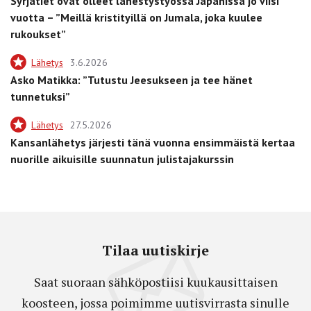
Syrjätiet ovat olleet lähestystyössä Japanissa jo viisi
vuotta – ”Meillä kristityillä on Jumala, joka kuulee
rukoukset”
Lähetys
3.6.2026
Asko Matikka: ”Tutustu Jeesukseen ja tee hänet
tunnetuksi”
Lähetys
27.5.2026
Kansanlähetys järjesti tänä vuonna ensimmäistä kertaa
nuorille aikuisille suunnatun julistajakurssin
Tilaa uutiskirje
Saat suoraan sähköpostiisi kuukausittaisen
koosteen, jossa poimimme uutisvirrasta sinulle