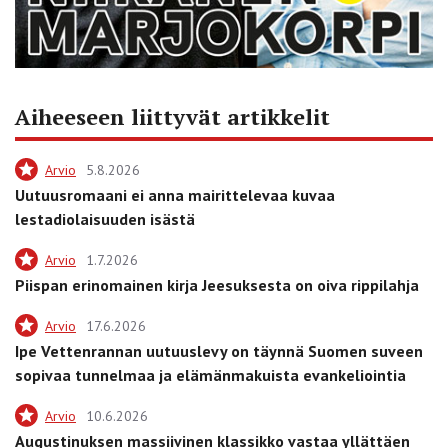
Aiheeseen liittyvät artikkelit
Arvio
5.8.2026
Uutuusromaani ei anna mairittelevaa kuvaa
lestadiolaisuuden isästä
Arvio
1.7.2026
Piispan erinomainen kirja Jeesuksesta on oiva rippilahja
Arvio
17.6.2026
Ipe Vettenrannan uutuuslevy on täynnä Suomen suveen
sopivaa tunnelmaa ja elämänmakuista evankeliointia
Arvio
10.6.2026
Augustinuksen massiivinen klassikko vastaa yllättäen