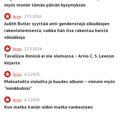
myös moniin tämän päivän kysymyksiin
Arvio
27.5.2026
Judith Butler syyttää anti-genderistejä olkiukkojen
rakentelemisesta, vaikka hän itse rakentaa heistä
olkiukkoja
Arvio
21.5.2026
Tavallisia ihmisiä ei ole olemassa – Arvio C. S. Lewisin
kirjasta
Arvio
6.5.2026
Maksetuilta viuluilta jo kuudes albumi – viimein myös
”nimikkobiisi”
Arvio
6.5.2026
Kun matka Iraniin olikin matka vankeuteen