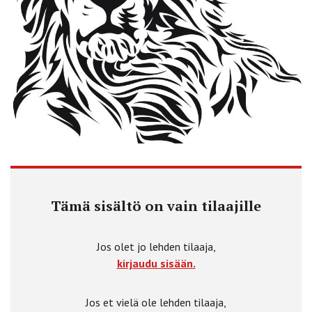
Tämä sisältö on vain tilaajille
Jos olet jo lehden tilaaja,
kirjaudu sisään.
Jos et vielä ole lehden tilaaja,