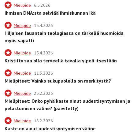
Mielipide
6.5.2026
Ihmisen DNA:sta selviää ihmiskunnan ikä
Mielipide
15.4.2026
Hiljaisen lauantain teologiassa on tärkeää huomioida
myös sapatti
Mielipide
15.4.2026
Kristitty saa olla terveellä tavalla ylpeä itsestään
Mielipide
11.3.2026
Mielipiteet: Vainko sukupuolella on merkitystä?
Mielipide
25.2.2026
Mielipiteet: Onko pyhä kaste ainut uudestisyntymisen ja
pelastumisen väline? (päivitetty)
Mielipide
18.2.2026
Kaste on ainut uudestisyntymisen väline