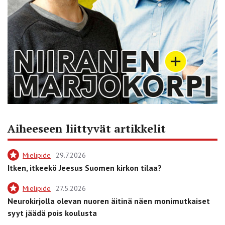
Aiheeseen liittyvät artikkelit
Mielipide
29.7.2026
Itken, itkeekö Jeesus Suomen kirkon tilaa?
Mielipide
27.5.2026
Neurokirjolla olevan nuoren äitinä näen monimutkaiset
syyt jäädä pois koulusta