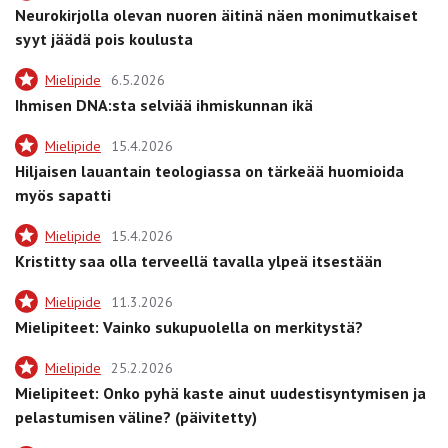
Neurokirjolla olevan nuoren äitinä näen monimutkaiset
syyt jäädä pois koulusta
Mielipide
6.5.2026
Ihmisen DNA:sta selviää ihmiskunnan ikä
Mielipide
15.4.2026
Hiljaisen lauantain teologiassa on tärkeää huomioida
myös sapatti
Mielipide
15.4.2026
Kristitty saa olla terveellä tavalla ylpeä itsestään
Mielipide
11.3.2026
Mielipiteet: Vainko sukupuolella on merkitystä?
Mielipide
25.2.2026
Mielipiteet: Onko pyhä kaste ainut uudestisyntymisen ja
pelastumisen väline? (päivitetty)