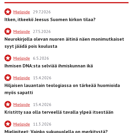
Mielipide
29.7.2026
Itken, itkeekö Jeesus Suomen kirkon tilaa?
Mielipide
27.5.2026
Neurokirjolla olevan nuoren äitinä näen monimutkaiset
syyt jäädä pois koulusta
Mielipide
6.5.2026
Ihmisen DNA:sta selviää ihmiskunnan ikä
Mielipide
15.4.2026
Hiljaisen lauantain teologiassa on tärkeää huomioida
myös sapatti
Mielipide
15.4.2026
Kristitty saa olla terveellä tavalla ylpeä itsestään
Mielipide
11.3.2026
Mielipiteet: Vainko sukupuolella on merkitystä?