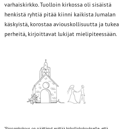
varhaiskirkko. Tuolloin kirkossa oli sisäistä
henkistä ryhtiä pitää kiinni kaikista Jumalan
käskyistä, korostaa aviouskollisuutta ja tukea
perheitä, kirjoittavat lukijat mielipiteessään.
"Piispainkokous on päättänyt esittää kirkolliskokoukselle, että