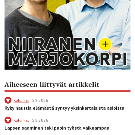
Aiheeseen liittyvät artikkelit
Kolumnit
5.8.2026
Kyky nauttia elämästä syntyy yksinkertaisista asioista
Kolumnit
5.8.2026
Lapsen saaminen teki papin työstä vaikeampaa