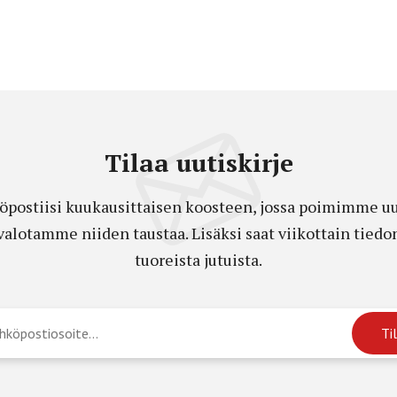
Tilaa uutiskirje
öpostiisi kuukausittaisen koosteen, jossa poimimme uut
a valotamme niiden taustaa. Lisäksi saat viikottain ti
tuoreista jutuista.