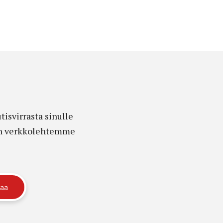
isvirrasta sinulle
edon verkkolehtemme