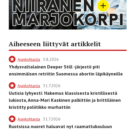
Aiheeseen liittyvät artikkelit
Ajankohtaista
5.8.2026
Yhdysvaltalainen Deeper Still -järjestö piti
ensimmäisen retriitin Suomessa abortin läpikäyneille
Ajankohtaista
31.7.2026
Uutisia lyhyesti: Hakemus klassisesta kristillisestä
lukiosta, Anna-Mari Kaskinen palkittiin ja brittiläinen
kristitty poliitikko murhattiin
Ajankohtaista
31.7.2026
Ruotsissa nuoret haluavat nyt raamattukouluun