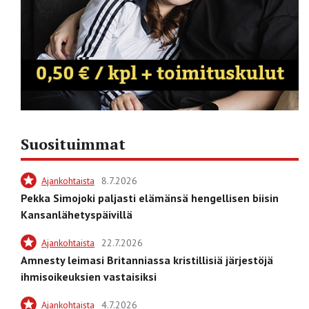
Suosituimmat
Ajankohtaista
8.7.2026
Pekka Simojoki paljasti elämänsä hengellisen biisin
Kansanlähetyspäivillä
Ajankohtaista
22.7.2026
Amnesty leimasi Britanniassa kristillisiä järjestöjä
ihmisoikeuksien vastaisiksi
Ajankohtaista
4.7.2026