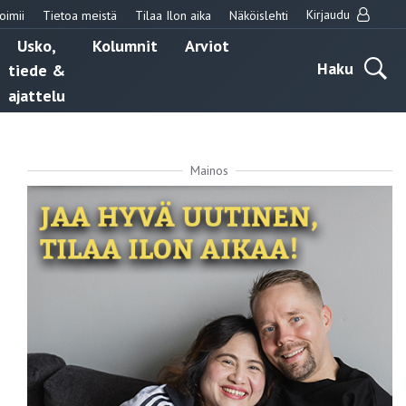
Kirjaudu
oimii
Tietoa meistä
Tilaa Ilon aika
Näköislehti
Usko,
Kolumnit
Arviot
Haku
tiede &
ajattelu
Mainos