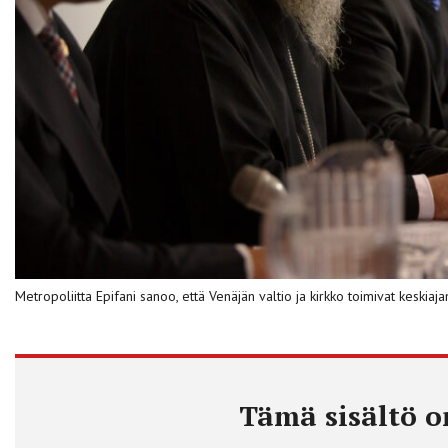
Metropoliitta Epifani sanoo, että Venäjän valtio ja kirkko toimivat kesk
Tämä sisältö on