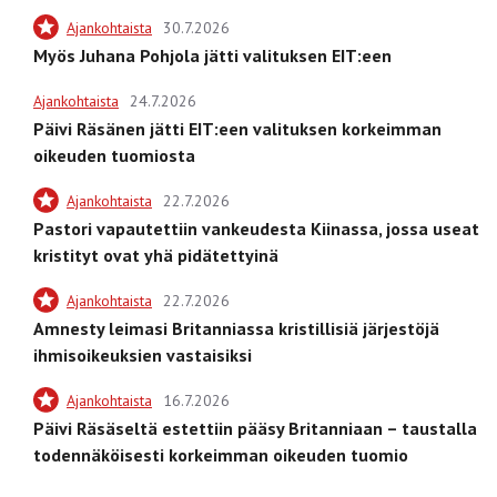
Ajankohtaista
30.7.2026
Myös Juhana Pohjola jätti valituksen EIT:een
Ajankohtaista
24.7.2026
Päivi Räsänen jätti EIT:een valituksen korkeimman
oikeuden tuomiosta
Ajankohtaista
22.7.2026
Pastori vapautettiin vankeudesta Kiinassa, jossa useat
kristityt ovat yhä pidätettyinä
Ajankohtaista
22.7.2026
Amnesty leimasi Britanniassa kristillisiä järjestöjä
ihmisoikeuksien vastaisiksi
Ajankohtaista
16.7.2026
Päivi Räsäseltä estettiin pääsy Britanniaan – taustalla
todennäköisesti korkeimman oikeuden tuomio