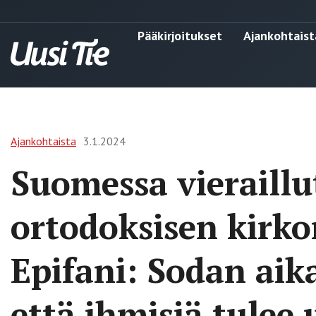
Pääkirjoitukset
Ajankohtaist
Ajankohtaista
3.1.2024
Suomessa vieraill
ortodoksisen kirko
Epifani: Sodan a
että ihmisiä tulee