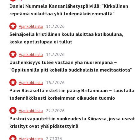
Daniel Nummela Kansanlähetyspäivillä: ”Kirkollinen
repeämä vaikuttaa yhä todennäköisemmältä”
Ajankohtaista
13.7.2026
Seinäjoella kristillinen koulu aloittaa kotikouluna,
koska opetuslupaa ei tullut
Ajankohtaista
13.7.2026
Uushenkisyys tulee vastaan yhä nuorempana –
”Oppitunnilla piti kokeilla buddhalaista meditaatiota”
Ajankohtaista
16.7.2026
Päivi Räsäseltä estettiin pääsy Britanniaan – taustalla
todennäköisesti korkeimman oikeuden tuomio
Ajankohtaista
22.7.2026
Pastori vapautettiin vankeudesta Kiinassa, jossa useat
kristityt ovat yhä pidätettyinä
Ajankohtaista
2.7.2026