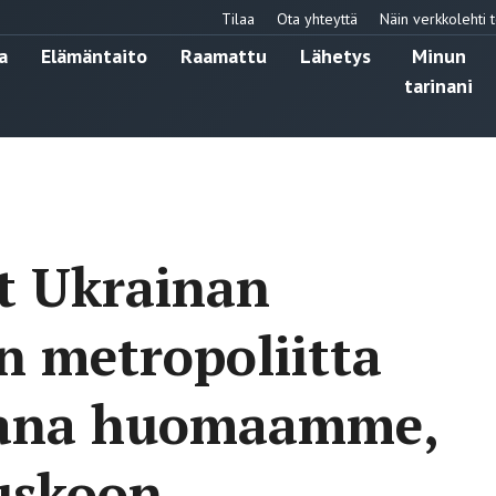
Tilaa
Ota yhteyttä
Näin verkkolehti t
a
Elämäntaito
Raamattu
Lähetys
Minun
tarinani
ut Ukrainan
n metropoliitta
ikana huomaamme,
 uskoon