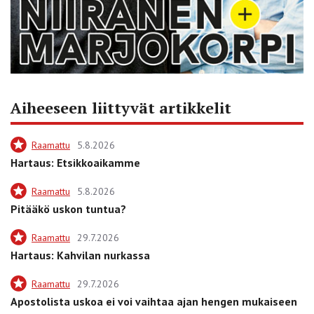
Aiheeseen liittyvät artikkelit
Raamattu
5.8.2026
Hartaus: Etsikkoaikamme
Raamattu
5.8.2026
Pitääkö uskon tuntua?
Raamattu
29.7.2026
Hartaus: Kahvilan nurkassa
Raamattu
29.7.2026
Apostolista uskoa ei voi vaihtaa ajan hengen mukaiseen