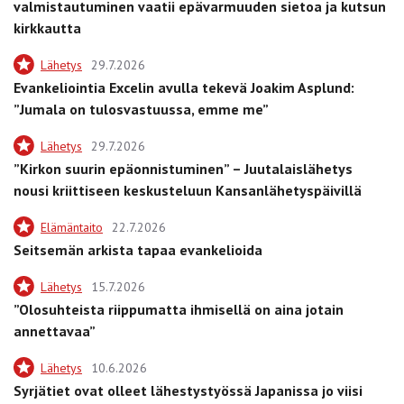
valmistautuminen vaatii epävarmuuden sietoa ja kutsun
kirkkautta
Lähetys
29.7.2026
Evankeliointia Excelin avulla tekevä Joakim Asplund:
”Jumala on tulosvastuussa, emme me”
Lähetys
29.7.2026
”Kirkon suurin epäonnistuminen” – Juutalaislähetys
nousi kriittiseen keskusteluun Kansanlähetyspäivillä
Elämäntaito
22.7.2026
Seitsemän arkista tapaa evankelioida
Lähetys
15.7.2026
”Olosuhteista riippumatta ihmisellä on aina jotain
annettavaa”
Lähetys
10.6.2026
Syrjätiet ovat olleet lähestystyössä Japanissa jo viisi