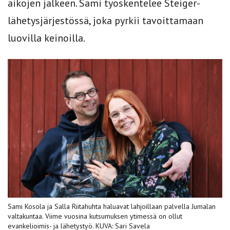
aikojen jälkeen. Sami työskentelee Steiger-
lähetysjärjestössä, joka pyrkii tavoittamaan
luovilla keinoilla.
Sami Kosola ja Salla Riitahuhta haluavat lahjoillaan palvella Jumalan
valtakuntaa. Viime vuosina kutsumuksen ytimessä on ollut
evankelioimis- ja lähetystyö. KUVA: Sari Savela